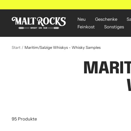
Direkt
zum
Inhalt
Neu
Geschenke
S
MALT
Feinkost
Sonstiges
ROCKS
Start
Maritim/Salzige Whiskys - Whisky Samples
MARIT
95 Produkte