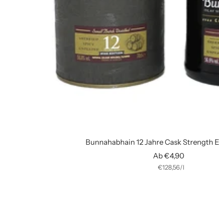
Bunnahabhain 12 Jahre Cask Strength E
Angebotspreis
Ab €4,90
€128,56
/
l