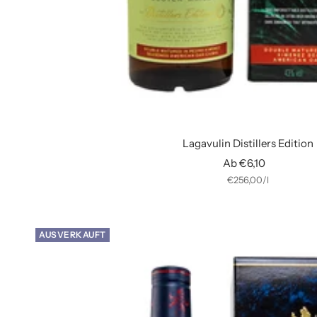
Lagavulin Distillers Edition
Angebotspreis
Ab €6,10
€256,00
/
l
AUSVERKAUFT