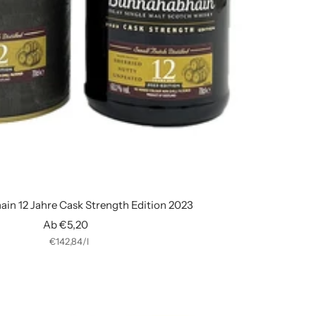
in 12 Jahre Cask Strength Edition 2023
Angebotspreis
Ab €5,20
€142,84
/
l