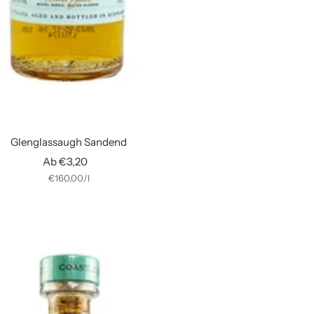
Glenglassaugh Sandend
Angebotspreis
Ab €3,20
€160,00
/
l