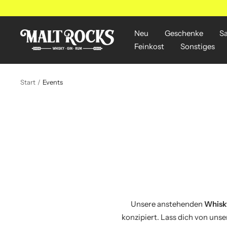
Direkt
zum
Inhalt
Neu
Geschenke
S
MALT
Feinkost
Sonstiges
ROCKS
Start
Events
Unsere anstehenden
Whisk
konzipiert. Lass dich von uns