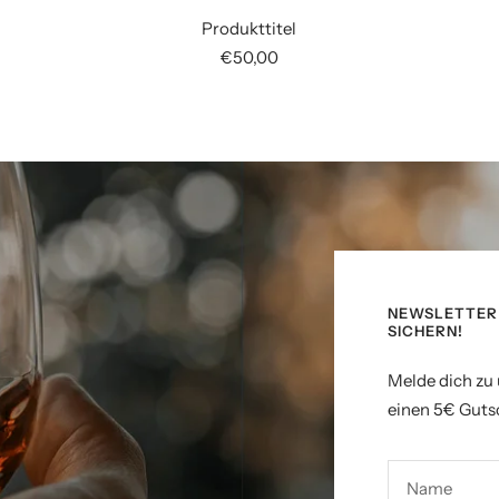
Produkttitel
Angebotspreis
€50,00
NEWSLETTER 
SICHERN!
Melde dich zu
einen 5€ Gutsc
Name