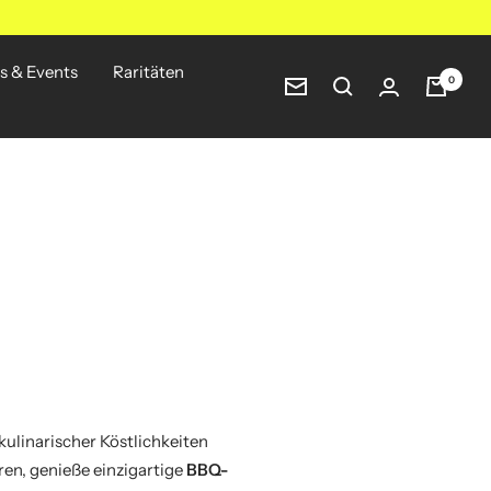
s & Events
Raritäten
0
Newsletter
 kulinarischer Köstlichkeiten
ren, genieße einzigartige
BBQ-