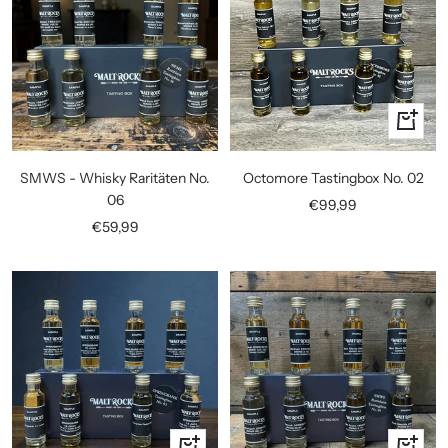
In
den
Warenko
SMWS - Whisky Raritäten No.
Octomore Tastingbox No. 02
06
Angebotspreis
€99,99
Angebotspreis
€59,99
In
In