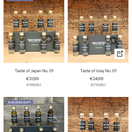
In
den
Warenko
Taste of Japan No. 01
Taste of Islay No. 01
Angebotspreis
Angebotspreis
€31,99
€34,99
€199,94
/
l
€218,69
/
l
AUSVERKAUFT