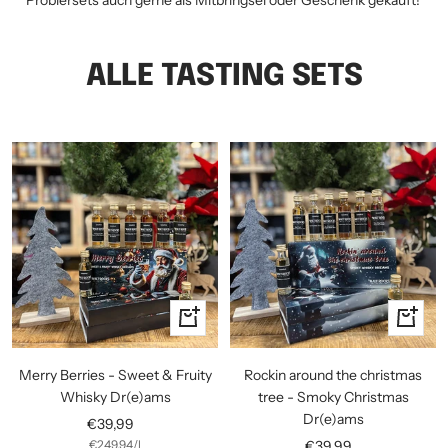
Probiersets auch gerne als Mitbringsel oder Geschenk gekauft!
ALLE TASTING SETS
In
In
den
den
Warenkorb
Warenko
Merry Berries - Sweet & Fruity
Rockin around the christmas
Whisky Dr(e)ams
tree - Smoky Christmas
Dr(e)ams
Angebotspreis
€39,99
Angebotspreis
€249,94
/
l
€39,99