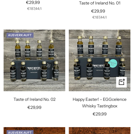
Angebotspreis
€29,99
Taste of Ireland No. 01
€187,44
/
l
Angebotspreis
€29,99
€187,44
/
l
AUSVERKAUFT
In
den
Warenko
Taste of Ireland No. 02
Happy Easter! - EGGcelence
Whisky Tastingbox
Angebotspreis
€29,99
Angebotspreis
€29,99
AUSVERKAUFT