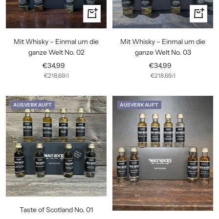
In
In
den
den
Warenkorb
Warenko
Mit Whisky – Einmal um die
Mit Whisky – Einmal um die
ganze Welt No. 02
ganze Welt No. 03
Angebotspreis
Angebotspreis
€34,99
€34,99
€218,69
/
l
€218,69
/
l
AUSVERKAUFT
AUSVERKAUFT
Taste of Scotland No. 01