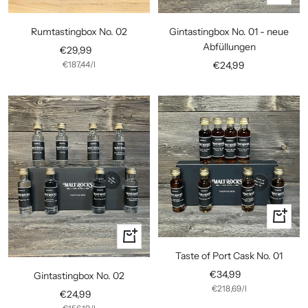
den
Warenko
Rumtastingbox No. 02
Gintastingbox No. 01 - neue
Abfüllungen
Angebotspreis
€29,99
Angebotspreis
€187,44
/
l
€24,99
In
den
In
Warenko
den
Taste of Port Cask No. 01
Warenkorb
Angebotspreis
€34,99
Gintastingbox No. 02
€218,69
/
l
Angebotspreis
€24,99