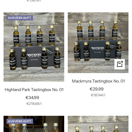
€156,19
/
l
AUSVERKAUFT
In
den
Warenko
Mackmyra Tastingbox No. 01
Angebotspreis
€29,99
Highland Park Tastingbox No. 01
€187,44
/
l
Angebotspreis
€34,99
€218,69
/
l
AUSVERKAUFT