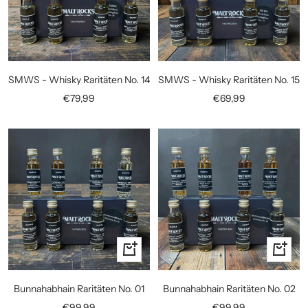
SMWS - Whisky Raritäten No. 14
SMWS - Whisky Raritäten No. 15
Angebotspreis
Angebotspreis
€79,99
€69,99
In
In
den
den
Warenkorb
Warenko
Bunnahabhain Raritäten No. 01
Bunnahabhain Raritäten No. 02
Angebotspreis
Angebotspreis
€99,99
€99,99