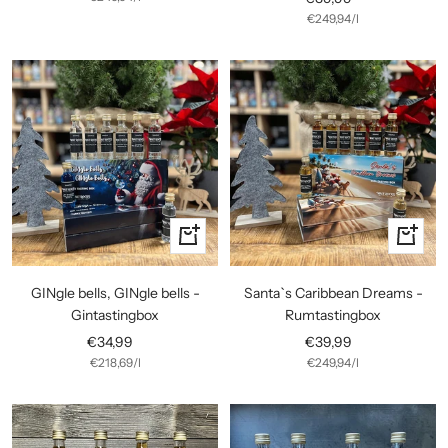
€249,94
/
l
In
In
den
den
Warenkorb
Warenko
GINgle bells, GINgle bells -
Santa`s Caribbean Dreams -
Gintastingbox
Rumtastingbox
Angebotspreis
Angebotspreis
€34,99
€39,99
€218,69
/
l
€249,94
/
l