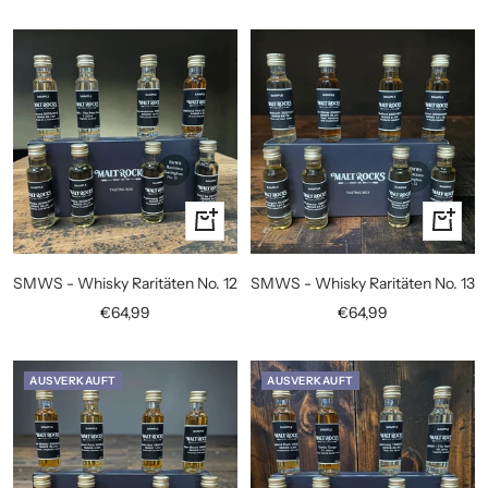
In
In
den
den
Warenkorb
Warenko
SMWS - Whisky Raritäten No. 12
SMWS - Whisky Raritäten No. 13
Angebotspreis
Angebotspreis
€64,99
€64,99
AUSVERKAUFT
AUSVERKAUFT