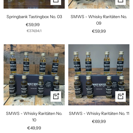
den
den
Warenkorb
Warenko
Springbank Tastingbox No. 03
SMWS - Whisky Raritäten No.
09
Angebotspreis
€59,99
Angebotspreis
€374,94
/
l
€59,99
In
In
den
den
Warenkorb
Warenko
SMWS - Whisky Raritäten No.
SMWS - Whisky Raritäten No. 11
10
Angebotspreis
€69,99
Angebotspreis
€49,99