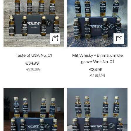
In
In
den
den
Warenkorb
Warenko
Taste of USA No. 01
Mit Whisky - Einmal um die
ganze Welt No. 01
Angebotspreis
€34,99
Angebotspreis
€218,69
/
l
€34,99
€218,69
/
l