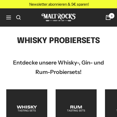
Direkt
Newsletter abonnieren & 5€ sparen!
zum
Inhalt
MALT
0
Navigation
ROCKS
WHISKY PROBIERSETS
Entdecke unsere Whisky-, Gin- und
Rum-Probiersets!