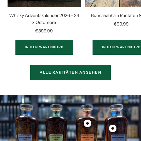
Whisky Adventskalender 2026 - 24
Bunnahabhain Raritäten 
x Octomore
Angebotsprei
€99,99
Angebotspreis
€399,99
IN DEN WARENKORB
IN DEN WARENKORB
ALLE RARITÄTEN ANSEHEN
Produkt
Produkt
Glenglassaugh
Bunnahabhain