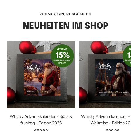
WHISKY, GIN, RUM & MEHR
NEUHEITEN IM SHOP
Whisky Adventskalender - Süss &
Whisky Adventskalender -
fruchtig - Edition 2026
Weltreise - Edition 2
Angebotspreis
Angebotsprei
€99,99
€99,99