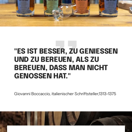
1978/2018
1978/2018
-
30th
30th
Anniversary
Anniversary
+
+
2
2
Gläser
Gläser
-
-
"ES IST BESSER, ZU GENIESSEN
Signatory
Signatory
UND ZU BEREUEN, ALS ZU
Vintage
Vintage
BEREUEN, DASS MAN NICHT
anzeigen
anzeigen
GENOSSEN HAT."
Giovanni Boccaccio, italienischer Schriftsteller,1313-1375