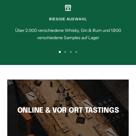
gehen
gehen
gehen
gehen
gehen
RIESIGE AUSWAHL
Über 2.000 verschiedene Whisky, Gin & Rum und 1.900
verschiedene Samples auf Lager
Zur
Zur
Zur
Zur
Slide
Slide
Slide
Slide
1
2
3
4
gehen
gehen
gehen
gehen
ONLINE & VOR ORT TASTINGS