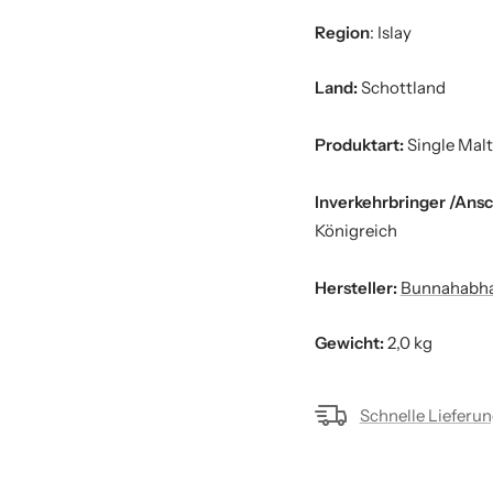
Region
: Islay
Land:
Schottland
Produktart:
Single Malt
Inverkehrbringer /Ansc
Königreich
Hersteller:
Bunnahabha
Gewicht:
2,0 kg
Schnelle Lieferu