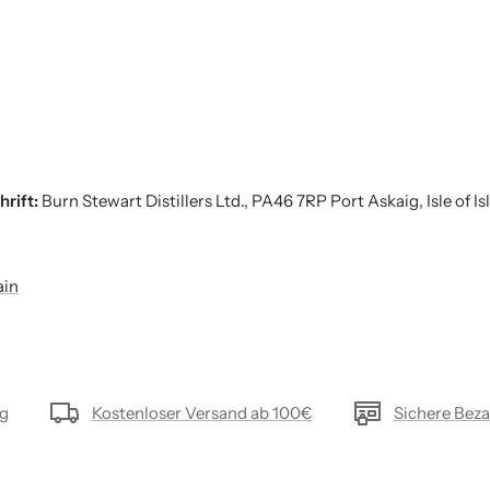
hrift:
Burn Stewart Distillers Ltd., PA46 7RP Port Askaig, Isle of Is
in
ng
Kostenloser Versand ab 100€
Sichere Bez