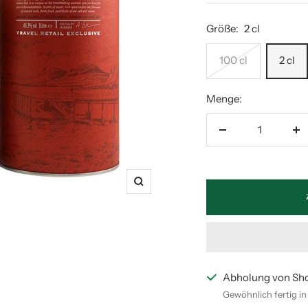
Größe:
2 cl
100 cl
2 cl
Menge:
Menge
M
verringern
er
Zoom
Abholung von Sh
Gewöhnlich fertig i