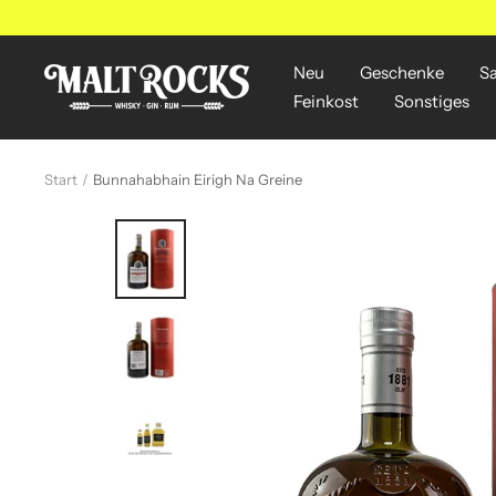
Direkt
zum
Inhalt
Neu
Geschenke
S
MALT
Feinkost
Sonstiges
ROCKS
Start
Bunnahabhain Eirigh Na Greine