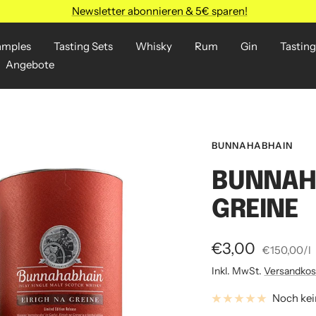
Newsletter abonnieren & 5€ sparen!
amples
Tasting Sets
Whisky
Rum
Gin
Tasting
Angebote
BUNNAHABHAIN
BUNNAHA
GREINE
Angebotspreis
€3,00
€150,00
/
l
Inkl. MwSt.
Versandkos
Noch ke