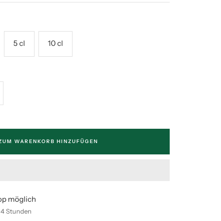
5 cl
10 cl
enge
höhen
ZUM WARENKORB HINZUFÜGEN
op möglich
n 4 Stunden