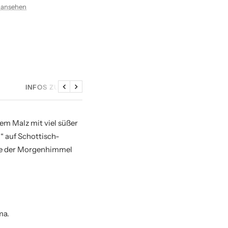
 ansehen
INFOS ZU DEN SAMPLES
Zurück
Weiter
em Malz mit viel süßer
 auf Schottisch-
wie der Morgenhimmel
ma.