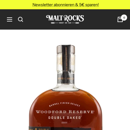
Direkt
Newsletter abonnieren & 5€ sparen!
zum
Inhalt
MALT
0
Navigation
ROCKS