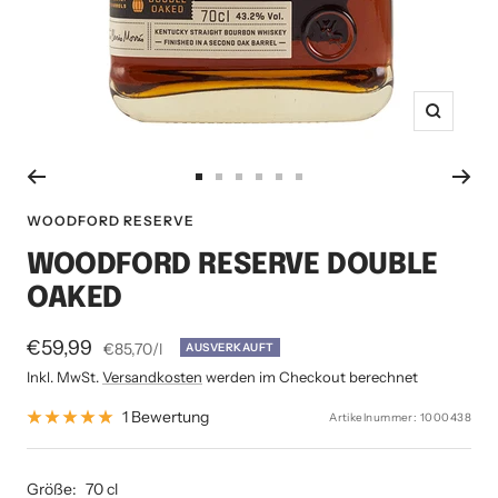
Zoom
Zur
Zur
Zur
Zur
Zur
Zur
Slide
Slide
Slide
Slide
Slide
Slide
WOODFORD RESERVE
1
2
3
4
5
6
WOODFORD RESERVE DOUBLE
gehen
gehen
gehen
gehen
gehen
gehen
OAKED
Angebotspreis
€59,99
€85,70
/
l
AUSVERKAUFT
Inkl. MwSt.
Versandkosten
werden im Checkout berechnet
1 Bewertung
Artikelnummer:
1000438
Größe:
70 cl