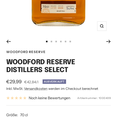
Zoom
Zur
Zur
Zur
Zur
Zur
Zur
Slide
Slide
Slide
Slide
Slide
Slide
WOODFORD RESERVE
1
2
3
4
5
6
WOODFORD RESERVE
gehen
gehen
gehen
gehen
gehen
gehen
DISTILLERS SELECT
Angebotspreis
€29,99
€42,84
/
l
AUSVERKAUFT
Inkl. MwSt.
Versandkosten
werden im Checkout berechnet
Noch keine Bewertungen
Artikelnummer:
1000439
Größe:
70 cl