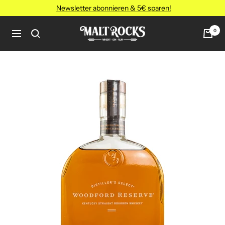
Direkt
Newsletter abonnieren & 5€ sparen!
zum
Inhalt
MALT
0
Navigation
ROCKS