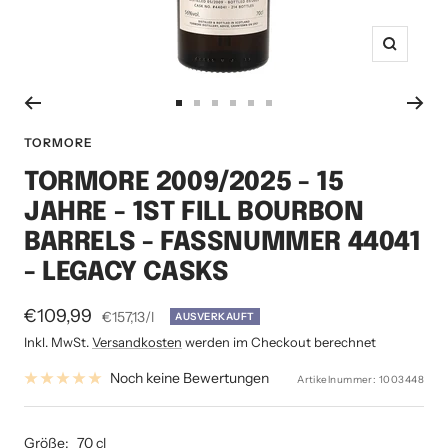
Zoom
Zur
Zur
Zur
Zur
Zur
Zur
Slide
Slide
Slide
Slide
Slide
Slide
TORMORE
1
2
3
4
5
6
TORMORE 2009/2025 - 15
gehen
gehen
gehen
gehen
gehen
gehen
JAHRE - 1ST FILL BOURBON
BARRELS - FASSNUMMER 44041
- LEGACY CASKS
Angebotspreis
€109,99
€157,13
/
l
AUSVERKAUFT
Inkl. MwSt.
Versandkosten
werden im Checkout berechnet
Noch keine Bewertungen
Artikelnummer:
1003448
Größe:
70 cl