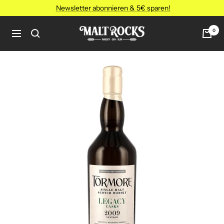
Direkt
Newsletter abonnieren & 5€ sparen!
zum
Inhalt
MALT
0
Navigation
ROCKS