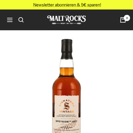
Direkt
Newsletter abonnieren & 5€ sparen!
zum
Inhalt
MALT
0
Navigation
ROCKS