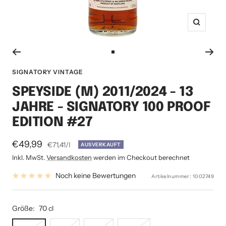
Zoom
Zur
Slide
SIGNATORY VINTAGE
1
SPEYSIDE (M) 2011/2024 - 13
gehen
JAHRE - SIGNATORY 100 PROOF
EDITION #27
Angebotspreis
€49,99
€71,41
/
l
AUSVERKAUFT
Inkl. MwSt.
Versandkosten
werden im Checkout berechnet
Noch keine Bewertungen
Artikelnummer:
1002749
Größe:
70 cl