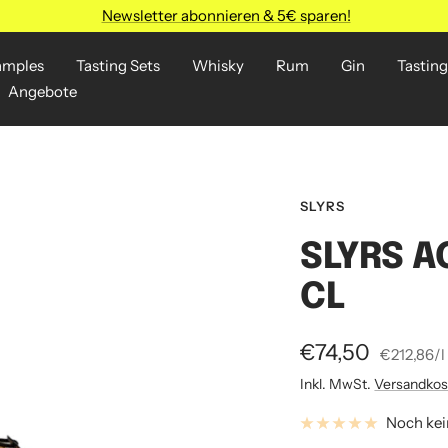
Newsletter abonnieren & 5€ sparen!
amples
Tasting Sets
Whisky
Rum
Gin
Tasting
Angebote
SLYRS
SLYRS A
CL
Angebotspreis
€74,50
€212,86
/
l
Inkl. MwSt.
Versandkos
Noch ke