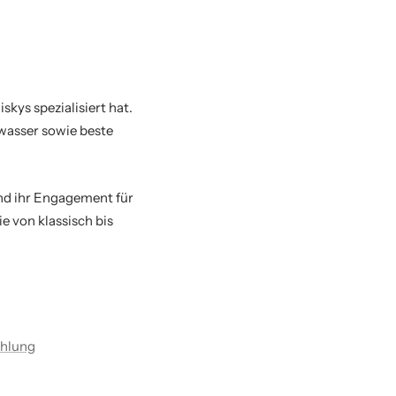
skys spezialisiert hat.
lwasser sowie beste
und ihr Engagement für
e von klassisch bis
ahlung