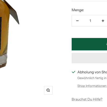
Menge:
Menge
M
verringern
er
Abholung von Sh
Gewöhnlich fertig i
Shop Informationen
Zoom
Brauchst Du Hilfe?