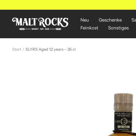
Direkt
zum
Inhalt
Neu
Geschenke
S
MALT
Feinkost
Sonstiges
ROCKS
Start
SLYRS Aged 12 years - 35 cl