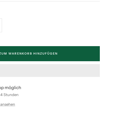
enge
höhen
ZUM WARENKORB HINZUFÜGEN
op möglich
n 4 Stunden
 ansehen