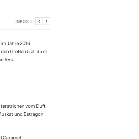
INFOS ZU DEN SAMPLES
Zurück
Weiter
s im Jahre 2016
den Größen 5 cl, 35 cl
ießers.
nterstrichen vom Duft
 Muskat und Estragon
d Caramel.