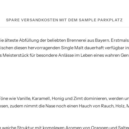
SPARE VERSANDKOSTEN MIT DEM SAMPLE PARKPLATZ
die älteste Abfüllung der beliebten Brennerei aus Bayern. Erstmal
wischen diesen hervorragenden Single Malt dauerhaft verfügbar in 
es Meisterstück für besondere Anlässe im Leben eines wahren Gen
öne wie Vanille, Karamell, Honig und Zimt dominieren, werden u
kosen, zudem nimmt die Nase noch einen Hauch von Rauch, Holz,
weiche Struktur mit komplexen Aromen von Orangen und Salte