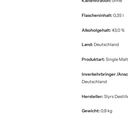
Kältefiltration:
ohne
Flascheninhalt:
0,35 l
Alkoholgehalt:
43,0 %
Land:
Deutschland
Produktart:
Single Malt
Inverkehrbringer /Ansc
Deutschland
Hersteller:
Slyrs Destill
Gewicht:
0,9 kg