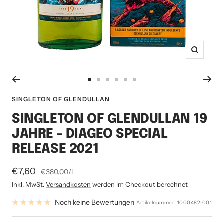
Zoom
Zur
Zur
Zur
Zur
Zur
Zur
Slide
Slide
Slide
Slide
Slide
Slide
SINGLETON OF GLENDULLAN
1
2
3
4
5
6
SINGLETON OF GLENDULLAN 19
gehen
gehen
gehen
gehen
gehen
gehen
JAHRE - DIAGEO SPECIAL
RELEASE 2021
Angebotspreis
€7,60
€380,00
/
l
Inkl. MwSt.
Versandkosten
werden im Checkout berechnet
Noch keine Bewertungen
Artikelnummer:
1000482-001