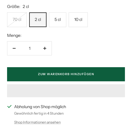
Größe:
2 cl
70 cl
2 cl
5 cl
10 cl
Menge:
Menge
Menge
verringern
erhöhen
ZUM WARENKORB HINZUFÜGEN
Abholung von Shop möglich
Gewöhnlich fertig in 4 Stunden
Shop Informationen ansehen