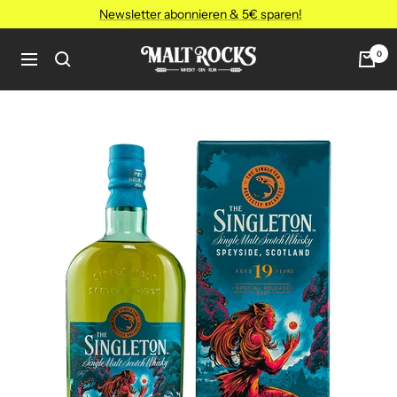
Direkt
Newsletter abonnieren & 5€ sparen!
zum
Inhalt
MALT
0
Navigation
ROCKS