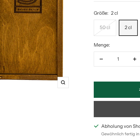
Größe:
2 cl
50 cl
2 cl
Menge:
Menge
M
verringern
er
Zoom
Abholung von Sh
Gewöhnlich fertig i