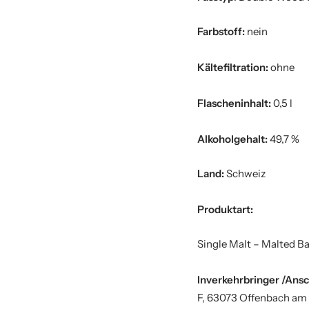
Farbstoff:
nein
Kältefiltration:
ohne
Flascheninhalt:
0,5 l
Alkoholgehalt:
49,7 %
Land:
Schweiz
Produktart:
Single Malt – Malted Bar
Inverkehrbringer /Ansc
F, 63073 Offenbach am