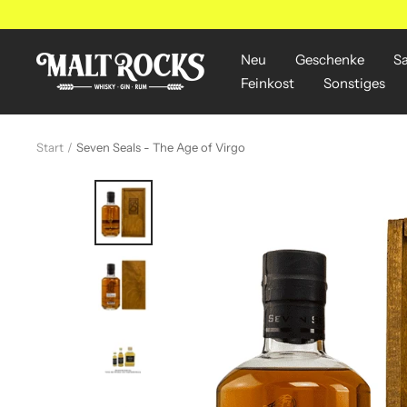
Direkt
zum
Inhalt
Neu
Geschenke
S
MALT
Feinkost
Sonstiges
ROCKS
Start
Seven Seals - The Age of Virgo