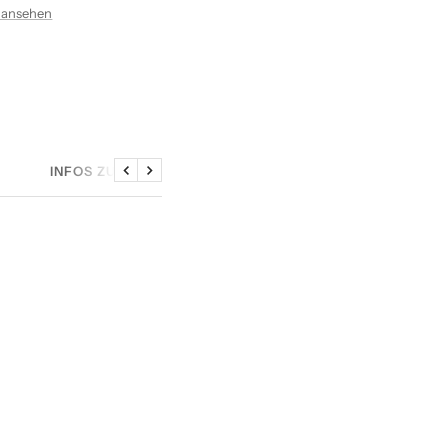
 ansehen
INFOS ZU DEN SAMPLES
Zurück
Weiter