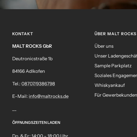
KONTAKT
ÜBER MALT ROCKS
MALT ROCKS GbR
Über uns
Unser Ladengeschä
Deutronicstraße 1b
Sample Parkplatz
84166 Adlkofen
Soziales Engageme
Tel.:
08707/9386798
Whiskyankauf
Für Gewerbekunde
E-Mail:
info@maltrocks.de
__
ÖFFNUNGSZEITEN LADEN
Do. & Fr.: 14:00 - 18:00 Uhr