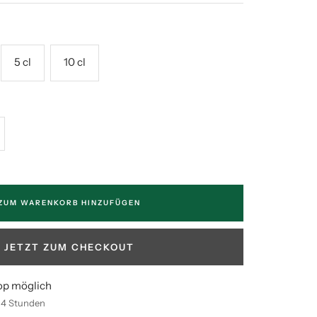
5 cl
10 cl
enge
höhen
ZUM WARENKORB HINZUFÜGEN
JETZT ZUM CHECKOUT
op möglich
n 4 Stunden