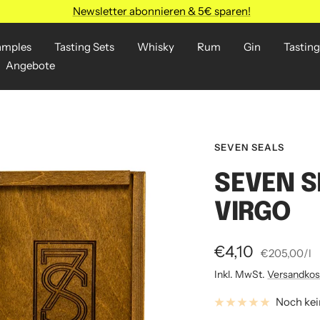
Newsletter abonnieren & 5€ sparen!
amples
Tasting Sets
Whisky
Rum
Gin
Tasting
Angebote
SEVEN SEALS
SEVEN S
VIRGO
Angebotspreis
€4,10
€205,00
/
l
Inkl. MwSt.
Versandkos
Noch ke