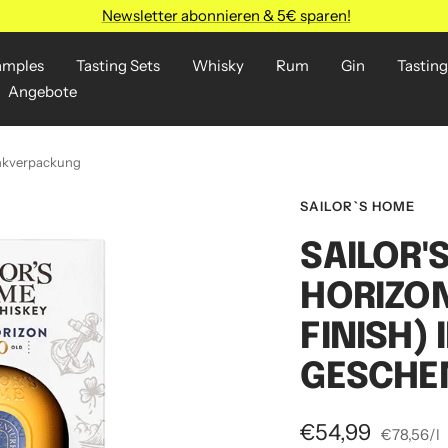
Newsletter abonnieren & 5€ sparen!
amples
Tasting Sets
Whisky
Rum
Gin
Tasting
Angebote
enkverpackung
SAILOR`S HOME
SAILOR'
HORIZO
FINISH) 
GESCHE
Angebotspreis
€54,99
€78,56
/
l