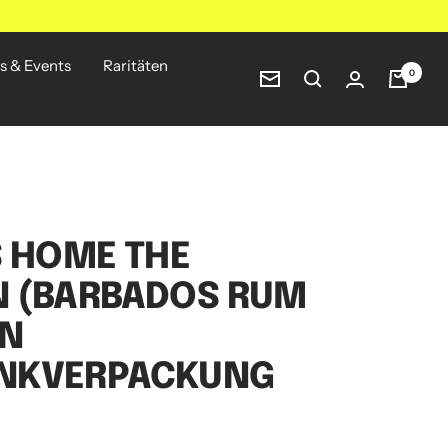
s & Events
Raritäten
0
Newsletter
S HOME THE
N (BARBADOS RUM
IN
NKVERPACKUNG