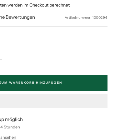
ten
werden im Checkout berechnet
ine Bewertungen
Artikelnummer:
1000294
enge
höhen
ZUM WARENKORB HINZUFÜGEN
op möglich
n 4 Stunden
 ansehen