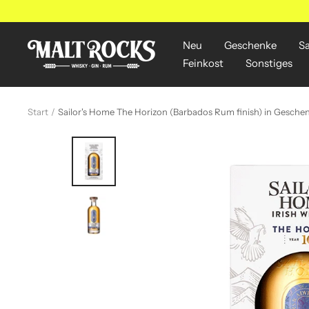
Direkt
zum
Inhalt
Neu
Geschenke
S
MALT
Feinkost
Sonstiges
ROCKS
Start
Sailor's Home The Horizon (Barbados Rum finish) in Gesch