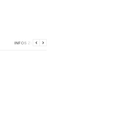
INFOS ZU DEN SAMPLES
Zurück
Weiter