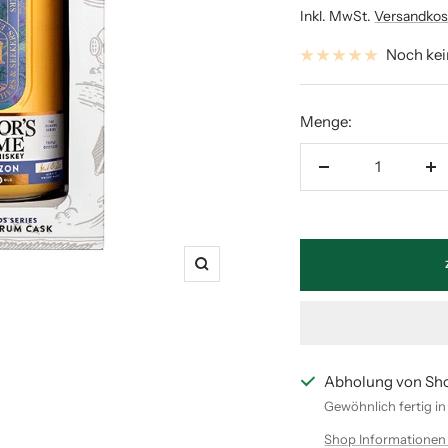
Inkl. MwSt.
Versandkos
Noch ke
Menge:
Menge
M
verringern
er
Zoom
Abholung von Sh
Gewöhnlich fertig i
Shop Informationen