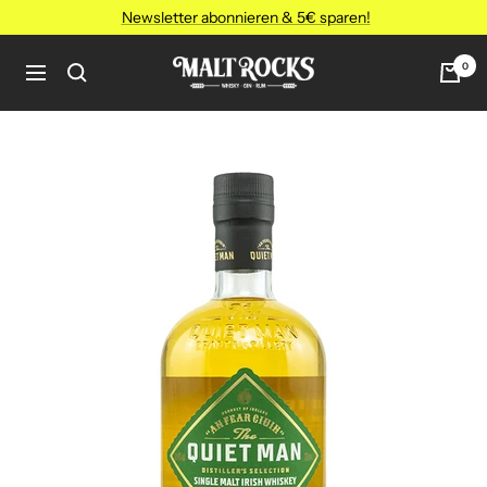
Direkt
Newsletter abonnieren & 5€ sparen!
zum
Inhalt
MALT
0
Navigation
ROCKS