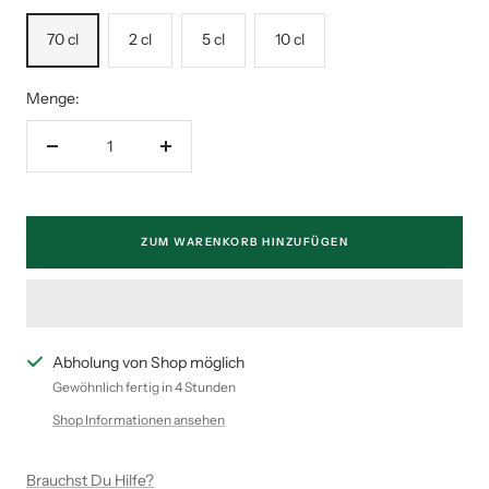
70 cl
2 cl
5 cl
10 cl
Menge:
Menge
Menge
verringern
erhöhen
ZUM WARENKORB HINZUFÜGEN
Abholung von Shop möglich
Gewöhnlich fertig in 4 Stunden
Shop Informationen ansehen
Brauchst Du Hilfe?