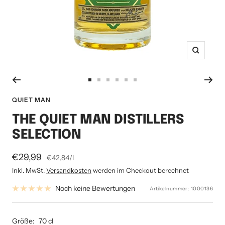
Zoom
Zur
Zur
Zur
Zur
Zur
Zur
Slide
Slide
Slide
Slide
Slide
Slide
QUIET MAN
1
2
3
4
5
6
THE QUIET MAN DISTILLERS
gehen
gehen
gehen
gehen
gehen
gehen
SELECTION
Angebotspreis
€29,99
€42,84
/
l
Inkl. MwSt.
Versandkosten
werden im Checkout berechnet
Noch keine Bewertungen
Artikelnummer:
1000136
Größe:
70 cl