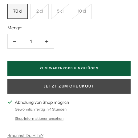
70 cl
2 cl
5 cl
10 cl
Menge:
Menge
Menge
verringern
erhöhen
ZUM WARENKORB HINZUFÜGEN
JETZT ZUM CHECKOUT
Abholung von Shop möglich
Gewöhnlich fertig in 4 Stunden
Shop Informationen ansehen
Brauchst Du Hilfe?