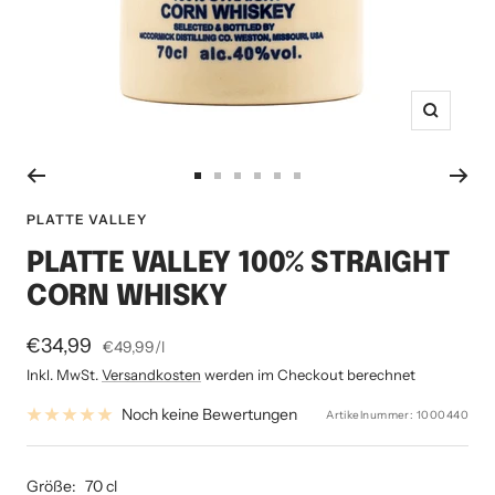
Zoom
Zur
Zur
Zur
Zur
Zur
Zur
Slide
Slide
Slide
Slide
Slide
Slide
PLATTE VALLEY
1
2
3
4
5
6
PLATTE VALLEY 100% STRAIGHT
gehen
gehen
gehen
gehen
gehen
gehen
CORN WHISKY
Angebotspreis
€34,99
€49,99
/
l
Inkl. MwSt.
Versandkosten
werden im Checkout berechnet
Noch keine Bewertungen
Artikelnummer:
1000440
Größe:
70 cl