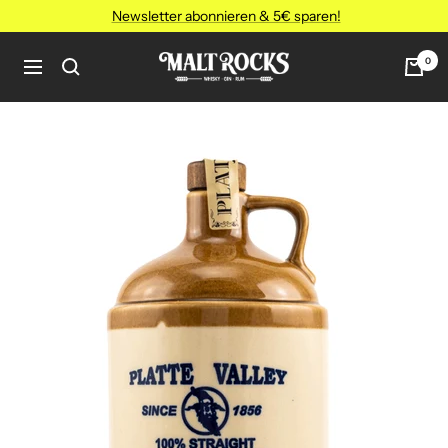
Direkt
Newsletter abonnieren & 5€ sparen!
zum
Inhalt
MALT
0
Navigation
ROCKS