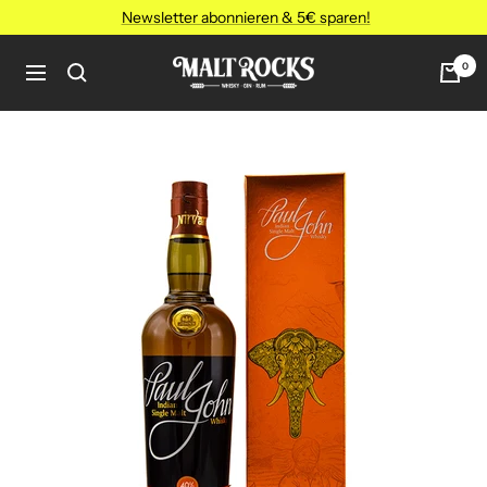
Direkt
Newsletter abonnieren & 5€ sparen!
zum
Inhalt
MALT
0
Navigation
ROCKS