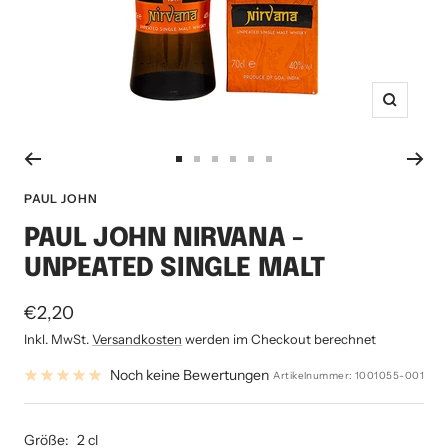
Zoom
Zur
Zur
Zur
Zur
Zur
Zur
Slide
Slide
Slide
Slide
Slide
Slide
PAUL JOHN
1
2
3
4
5
6
PAUL JOHN NIRVANA -
gehen
gehen
gehen
gehen
gehen
gehen
UNPEATED SINGLE MALT
Angebotspreis
€2,20
Inkl. MwSt.
Versandkosten
werden im Checkout berechnet
Noch keine Bewertungen
Artikelnummer:
1001055-001
Größe:
2 cl