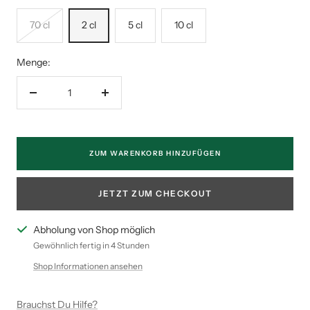
70 cl
2 cl
5 cl
10 cl
Menge:
Menge
Menge
verringern
erhöhen
ZUM WARENKORB HINZUFÜGEN
JETZT ZUM CHECKOUT
Abholung von Shop möglich
Gewöhnlich fertig in 4 Stunden
Shop Informationen ansehen
Brauchst Du Hilfe?