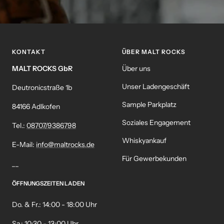
KONTAKT
ÜBER MALT ROCKS
MALT ROCKS GbR
Über uns
Unser Ladengeschäft
Deutronicstraße 1b
Sample Parkplatz
84166 Adlkofen
Soziales Engagement
Tel.:
08707/9386798
Whiskyankauf
E-Mail:
info@maltrocks.de
Für Gewerbekunden
__
ÖFFNUNGSZEITEN LADEN
Do. & Fr.: 14:00 - 18:00 Uhr
Sa.: 10:30 - 13:00 Uhr