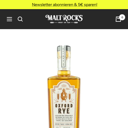
Direkt
Newsletter abonnieren & 5€ sparen!
zum
Inhalt
MALT
0
Navigation
ROCKS