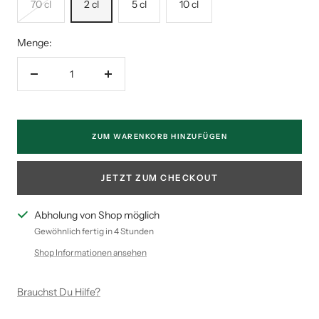
70 cl
2 cl
5 cl
10 cl
Menge:
Menge
Menge
verringern
erhöhen
ZUM WARENKORB HINZUFÜGEN
JETZT ZUM CHECKOUT
Abholung von Shop möglich
Gewöhnlich fertig in 4 Stunden
Shop Informationen ansehen
Brauchst Du Hilfe?