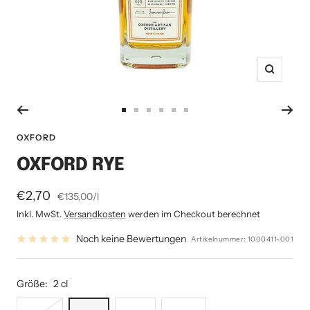
Zoom
Zur
Zur
Zur
Zur
Zur
Zur
Slide
Slide
Slide
Slide
Slide
Slide
OXFORD
1
2
3
4
5
6
OXFORD RYE
gehen
gehen
gehen
gehen
gehen
gehen
Angebotspreis
€2,70
€135,00
/
l
Inkl. MwSt.
Versandkosten
werden im Checkout berechnet
Noch keine Bewertungen
Artikelnummer:
1000411-001
Größe:
2 cl