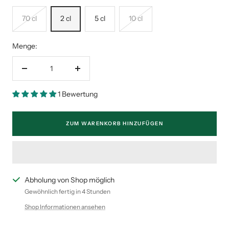
70 cl
2 cl
5 cl
10 cl
Menge:
Menge
Menge
verringern
erhöhen
1 Bewertung
ZUM WARENKORB HINZUFÜGEN
Abholung von Shop möglich
Gewöhnlich fertig in 4 Stunden
Shop Informationen ansehen