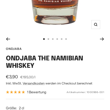
Zoom
Zur
Zur
Zur
Zur
Zur
Zur
Slide
Slide
Slide
Slide
Slide
Slide
ONDJABA
1
2
3
4
5
6
ONDJABA THE NAMIBIAN
gehen
gehen
gehen
gehen
gehen
gehen
WHISKEY
Angebotspreis
€3,90
€195,00
/
l
Inkl. MwSt.
Versandkosten
werden im Checkout berechnet
1 Bewertung
Artikelnummer:
1000966-001
Größe:
2 cl