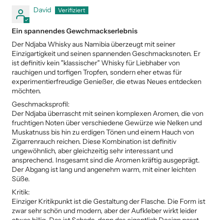
David
Ein spannendes Gewchmackserlebnis
Der Ndjaba Whisky aus Namibia überzeugt mit seiner
Einzigartigkeit und seinen spannenden Geschmacksnoten. Er
ist definitiv kein "klassischer" Whisky für Liebhaber von
rauchigen und torfigen Tropfen, sondern eher etwas für
experimentierfreudige Genießer, die etwas Neues entdecken
möchten.
Geschmacksprofil:
Der Ndjaba überrascht mit seinen komplexen Aromen, die von
fruchtigen Noten über verschiedene Gewürze wie Nelken und
Muskatnuss bis hin zu erdigen Tönen und einem Hauch von
Zigarrenrauch reichen. Diese Kombination ist definitiv
ungewöhnlich, aber gleichzeitig sehr interessant und
ansprechend. Insgesamt sind die Aromen kräftig ausgeprägt.
Der Abgang ist lang und angenehm warm, mit einer leichten
Süße.
Kritik:
Einziger Kritikpunkt ist die Gestaltung der Flasche. Die Form ist
zwar sehr schön und modern, aber der Aufkleber wirkt leider
etwas billig. Das ist Schade, denn das eigentlich Design passt