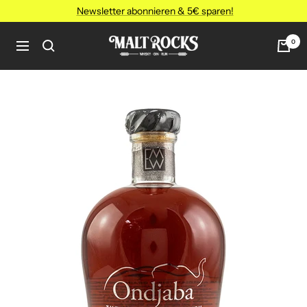
Direkt
Newsletter abonnieren & 5€ sparen!
zum
Inhalt
MALT
0
Navigation
ROCKS