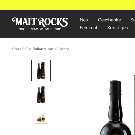
Direkt
zum
Inhalt
Neu
Geschenke
S
MALT
Feinkost
Sonstiges
ROCKS
Start
Old Ballantruan 10 Jahre