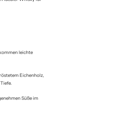
u kommen leichte
eröstetem Eichenholz,
Tiefe.
ngenehmen Süße im