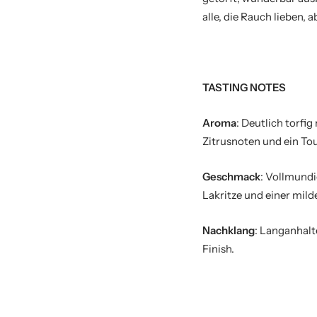
alle, die Rauch lieben,
TASTING NOTES
Aroma
: Deutlich torfi
Zitrusnoten und ein To
Geschmack
: Vollmundi
Lakritze und einer mild
Nachklang
: Langanhal
Finish.