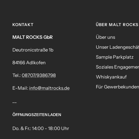
KONTAKT
ÜBER MALT ROCKS
MALT ROCKS GbR
Über uns
Unser Ladengeschä
Deutronicstraße 1b
Sample Parkplatz
84166 Adlkofen
Soziales Engageme
Tel.:
08707/9386798
Whiskyankauf
Für Gewerbekunde
E-Mail:
info@maltrocks.de
__
ÖFFNUNGSZEITEN LADEN
Do. & Fr.: 14:00 - 18:00 Uhr