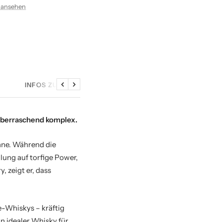
 ansehen
INFOS ZU DEN SAMPLES
Zurück
Weiter
d überraschend komplex.
inne. Während die
lung auf torfige Power,
y, zeigt er, dass
-Whiskys – kräftig
in idealer Whisky für