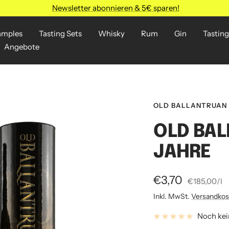
Newsletter abonnieren & 5€ sparen!
amples
Tasting Sets
Whisky
Rum
Gin
Tasting
Angebote
OLD BALLANTRUAN
OLD BAL
JAHRE
Angebotspreis
€3,70
€185,00
/
l
Inkl. MwSt.
Versandkos
Noch ke