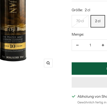
Größe:
2 cl
70 cl
2 cl
Menge:
Menge
M
verringern
er
Zoom
Abholung von Sh
Gewöhnlich fertig i