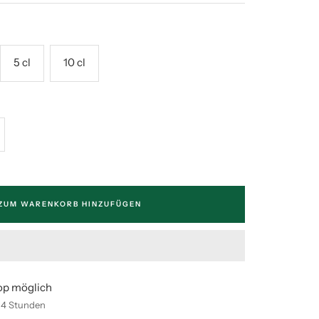
5 cl
10 cl
enge
höhen
ZUM WARENKORB HINZUFÜGEN
op möglich
n 4 Stunden