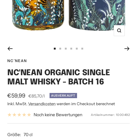
Zoom
Zur
Zur
Zur
Zur
Zur
Zur
Slide
Slide
Slide
Slide
Slide
Slide
NC`NEAN
1
2
3
4
5
6
NC'NEAN ORGANIC SINGLE
gehen
gehen
gehen
gehen
gehen
gehen
MALT WHISKY - BATCH 16
Angebotspreis
€59,99
€85,70
/
l
AUSVERKAUFT
Inkl. MwSt.
Versandkosten
werden im Checkout berechnet
Noch keine Bewertungen
Artikelnummer:
1000492
Größe:
70 cl