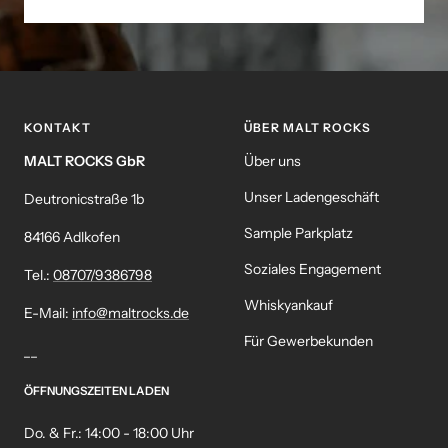
KONTAKT
ÜBER MALT ROCKS
MALT ROCKS GbR
Über uns
Unser Ladengeschäft
Deutronicstraße 1b
Sample Parkplatz
84166 Adlkofen
Soziales Engagement
Tel.:
08707/9386798
Whiskyankauf
E-Mail:
info@maltrocks.de
Für Gewerbekunden
__
ÖFFNUNGSZEITEN LADEN
Do. & Fr.: 14:00 - 18:00 Uhr