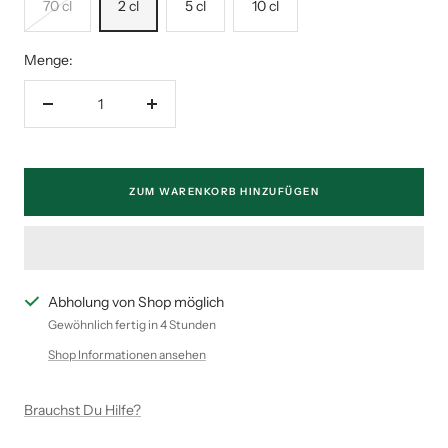
70 cl
2 cl
5 cl
10 cl
Menge:
Menge
Menge
verringern
erhöhen
ZUM WARENKORB HINZUFÜGEN
Abholung von Shop möglich
Gewöhnlich fertig in 4 Stunden
Shop Informationen ansehen
Brauchst Du Hilfe?