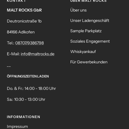
KONTAKT
ÜBER MALT ROCKS
MALT ROCKS GbR
Über uns
Unser Ladengeschäft
Deutronicstraße 1b
Sample Parkplatz
84166 Adlkofen
Soziales Engagement
Tel.:
08707/9386798
Whiskyankauf
E-Mail:
info@maltrocks.de
Für Gewerbekunden
__
ÖFFNUNGSZEITEN LADEN
Do. & Fr.: 14:00 - 18:00 Uhr
Sa.: 10:30 - 13:00 Uhr
INFORMATIONEN
Impressum