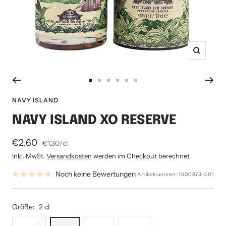
Zoom
Zur
Zur
Zur
Zur
Zur
Zur
Slide
Slide
Slide
Slide
Slide
Slide
NAVY ISLAND
1
2
3
4
5
6
NAVY ISLAND XO RESERVE
gehen
gehen
gehen
gehen
gehen
gehen
Angebotspreis
€2,60
€1,30
/
cl
Inkl. MwSt.
Versandkosten
werden im Checkout berechnet
Noch keine Bewertungen
Artikelnummer:
1000873-001
Größe:
2 cl