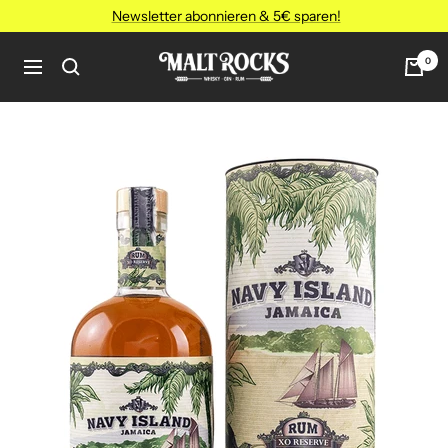
Direkt
Newsletter abonnieren & 5€ sparen!
zum
Inhalt
MALT
0
Navigation
ROCKS