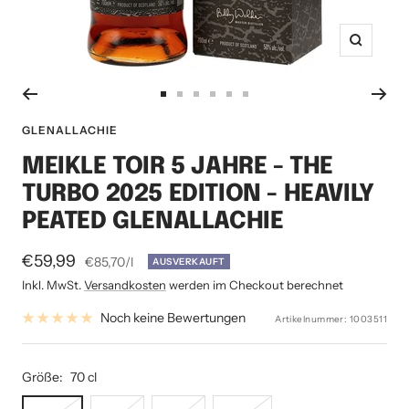
Zoom
Zur
Zur
Zur
Zur
Zur
Zur
Slide
Slide
Slide
Slide
Slide
Slide
GLENALLACHIE
1
2
3
4
5
6
MEIKLE TOIR 5 JAHRE - THE
gehen
gehen
gehen
gehen
gehen
gehen
TURBO 2025 EDITION - HEAVILY
PEATED GLENALLACHIE
Angebotspreis
€59,99
€85,70
/
l
AUSVERKAUFT
Inkl. MwSt.
Versandkosten
werden im Checkout berechnet
Noch keine Bewertungen
Artikelnummer:
1003511
Größe:
70 cl