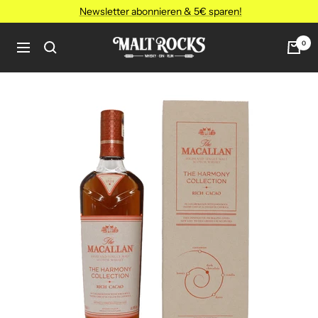
Direkt
Newsletter abonnieren & 5€ sparen!
zum
Inhalt
MALT
0
Navigation
ROCKS