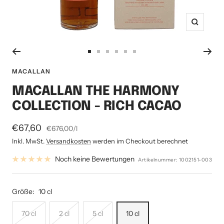
Zoom
Zur
Zur
Zur
Zur
Zur
Zur
Slide
Slide
Slide
Slide
Slide
Slide
MACALLAN
1
2
3
4
5
6
MACALLAN THE HARMONY
gehen
gehen
gehen
gehen
gehen
gehen
COLLECTION - RICH CACAO
Angebotspreis
€67,60
€676,00
/
l
Inkl. MwSt.
Versandkosten
werden im Checkout berechnet
Noch keine Bewertungen
Artikelnummer:
1002151-003
Größe:
10 cl
70 cl
2 cl
5 cl
10 cl