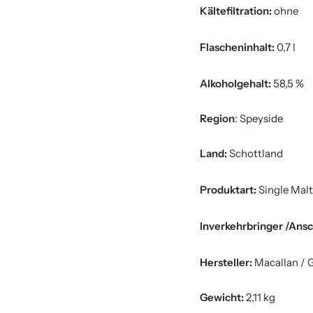
Kältefiltration:
ohne
Flascheninhalt:
0,7 l
Alkoholgehalt:
58,5 %
Region
: Speyside
Land:
Schottland
Produktart:
Single Malt
Inverkehrbringer /Ansc
Hersteller:
Macallan / 
Gewicht:
2,11 kg