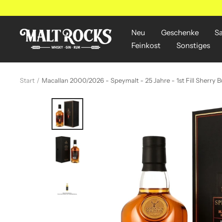
Direkt
zum
Inhalt
Neu
Geschenke
S
MALT
Feinkost
Sonstiges
ROCKS
Start
Macallan 2000/2026 - Speymalt - 25 Jahre - 1st Fill Sherr