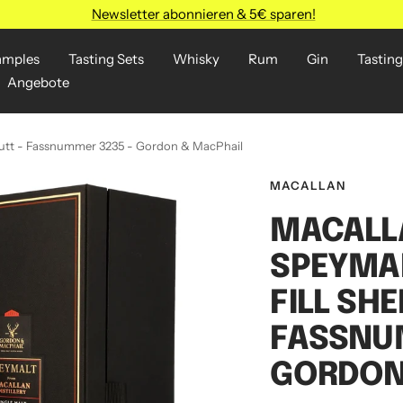
Newsletter abonnieren & 5€ sparen!
amples
Tasting Sets
Whisky
Rum
Gin
Tasting
Angebote
y Butt - Fassnummer 3235 - Gordon & MacPhail
MACALLAN
MACALLA
SPEYMAL
FILL SHE
FASSNU
GORDON