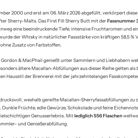
ember 2000 und erst am 06. März 2026 abgefüllt, verkörpert diese
ter Sherry-Malts. Das First Fill Sherry Butt mit der
Fassnummer 
inweg eine beeindruckende Tiefe, intensive Fruchtaromen und e
wurde der Whisky in natürlicher Fassstärke von kräftigen 58,5 % Vo
 ohne Zusatz von Farbstoffen.
n Gordon & MacPhail genießt unter Sammlern und Liebhabern wel
onders ältere Macallan-Abfüllungen aus dieser Reihe gelten als 
chen Hausstil der Brennerei mit der jahrzehntelangen Fasskompet
drucksvoll, weshalb gereifte Macallan-Sherryfassabfüllungen zu 
. Dunkle Früchte, edle Gewürze, Schokolade und feine Eichennot
elschichtigen Genusserlebnis. Mit
lediglich 556 Flaschen
weltwei
 Sammler- und Genießerabfüllung.