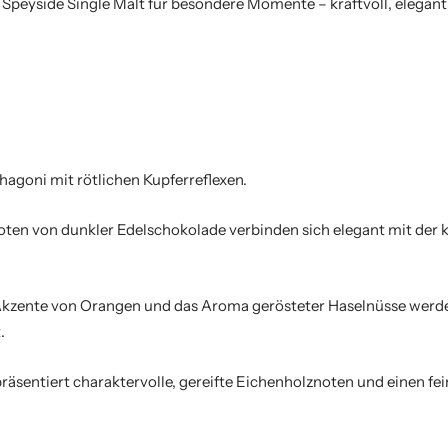
Speyside Single Malt für besondere Momente – kraftvoll, elegan
goni mit rötlichen Kupferreflexen.
oten von dunkler Edelschokolade verbinden sich elegant mit der 
 Akzente von Orangen und das Aroma gerösteter Haselnüsse werde
.
 präsentiert charaktervolle, gereifte Eichenholznoten und einen f