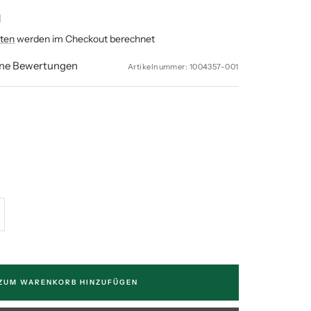
l
ten
werden im Checkout berechnet
ine Bewertungen
Artikelnummer:
1004357-001
enge
höhen
ZUM WARENKORB HINZUFÜGEN