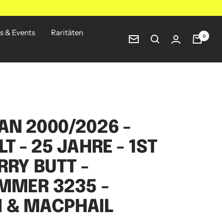
s & Events
Raritäten
0
Newsletter
N 2000/2026 -
T - 25 JAHRE - 1ST
RRY BUTT -
MMER 3235 -
 & MACPHAIL