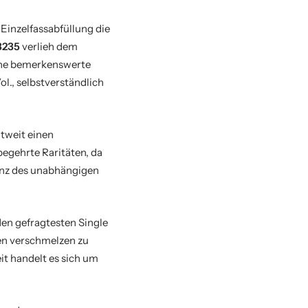
 Einzelfassabfüllung die
3235
verlieh dem
ine bemerkenswerte
l., selbstverständlich
tweit einen
begehrte Raritäten, da
enz des unabhängigen
den gefragtesten Single
en verschmelzen zu
t handelt es sich um