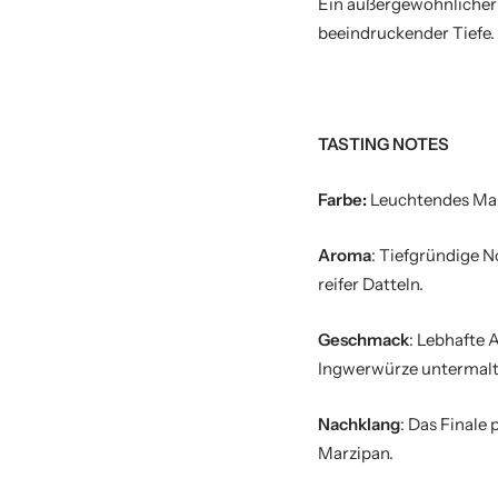
Ein außergewöhnlicher 
beeindruckender Tiefe.
TASTING NOTES
Farbe:
Leuchtendes Maha
Aroma
: Tiefgründige N
reifer Datteln.
Geschmack
: Lebhafte
Ingwerwürze untermalt
Nachklang
: Das Finale
Marzipan.