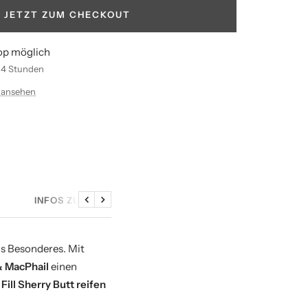
JETZT ZUM CHECKOUT
op möglich
n 4 Stunden
 ansehen
INFOS ZU DEN SAMPLES
Zurück
Weiter
s Besonderes. Mit
 MacPhail
einen
Fill Sherry Butt reifen