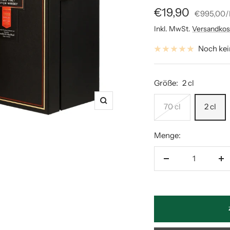
Angebotspreis
€19,90
€995,00
/
Inkl. MwSt.
Versandkos
Noch ke
Größe:
2 cl
Zoom
70 cl
2 cl
Menge:
Menge
M
verringern
er