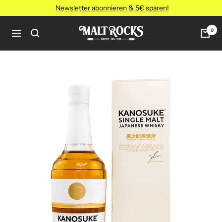
Direkt
Newsletter abonnieren & 5€ sparen!
zum
Inhalt
MALT
0
Navigation
ROCKS