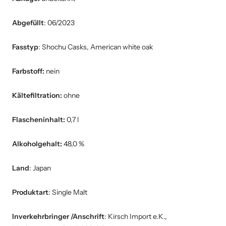
Abgefüllt
: 06/2023
Fasstyp
: Shochu Casks, American white oak
Farbstoff:
nein
Kältefiltration:
ohne
Flascheninhalt:
0,7 l
Alkoholgehalt:
48,0 %
Land
: Japan
Produktart
: Single Malt
Inverkehrbringer /Anschrift
: Kirsch Import e.K.,