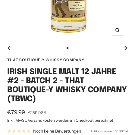
Zoom
Zur
Slide
THAT BOUTIQUE-Y WHISKY COMPANY
1
IRISH SINGLE MALT 12 JAHRE
gehen
#2 - BATCH 2 - THAT
BOUTIQUE-Y WHISKY COMPANY
(TBWC)
Angebotspreis
€79,99
€159,98
/
l
Inkl. MwSt.
Versandkosten
werden im Checkout berechnet
Noch keine Bewertungen
Artikelnummer:
1000114