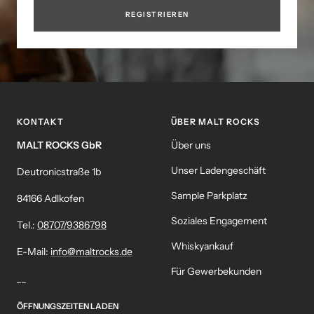
REGISTRIEREN
KONTAKT
ÜBER MALT ROCKS
MALT ROCKS GbR
Über uns
Unser Ladengeschäft
Deutronicstraße 1b
Sample Parkplatz
84166 Adlkofen
Soziales Engagement
Tel.:
08707/9386798
Whiskyankauf
E-Mail:
info@maltrocks.de
Für Gewerbekunden
__
ÖFFNUNGSZEITEN LADEN