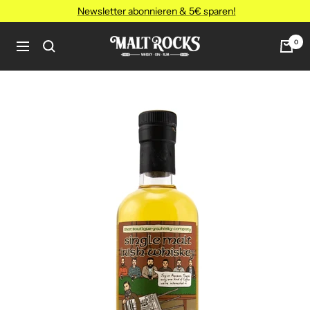
Direkt
Newsletter abonnieren & 5€ sparen!
zum
Inhalt
MALT
0
Navigation
ROCKS