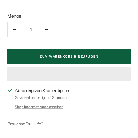
Menge:
Menge
Menge
verringern
erhöhen
ZUM WARENKORB HINZUFÜGEN
Abholung von Shop möglich
Gewöhnlich fertig in 4 Stunden
Shop Informationen ansehen
Brauchst Du Hilfe?