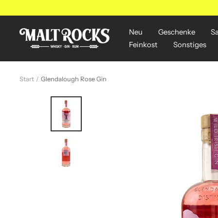
Direkt
zum
Inhalt
Neu
Geschenke
S
MALT
Feinkost
Sonstiges
ROCKS
Start
Glendalough Rose Gin