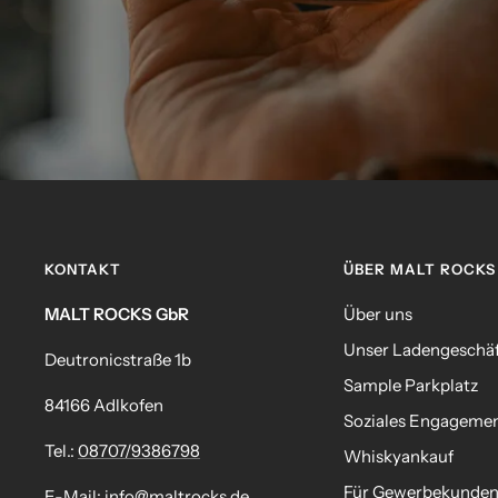
KONTAKT
ÜBER MALT ROCKS
MALT ROCKS GbR
Über uns
Unser Ladengeschä
Deutronicstraße 1b
Sample Parkplatz
84166 Adlkofen
Soziales Engageme
Tel.:
08707/9386798
Whiskyankauf
Für Gewerbekunde
E-Mail:
info@maltrocks.de