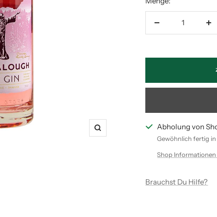
Menge:
Menge
M
verringern
er
Abholung von Sh
Zoom
Gewöhnlich fertig i
Shop Informationen
Brauchst Du Hilfe?