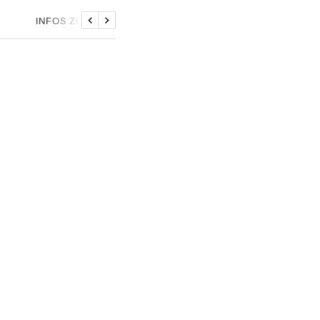
INFOS ZU DEN SAMPLES
Zurück
Weiter