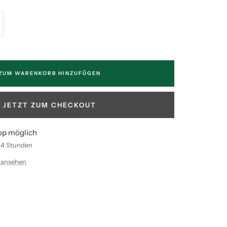
enge
höhen
ZUM WARENKORB HINZUFÜGEN
JETZT ZUM CHECKOUT
op möglich
n 4 Stunden
 ansehen