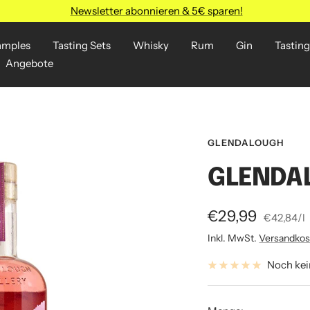
Newsletter abonnieren & 5€ sparen!
amples
Tasting Sets
Whisky
Rum
Gin
Tasting
Angebote
GLENDALOUGH
GLENDA
Angebotspreis
€29,99
€42,84
/
l
Inkl. MwSt.
Versandkos
Noch ke