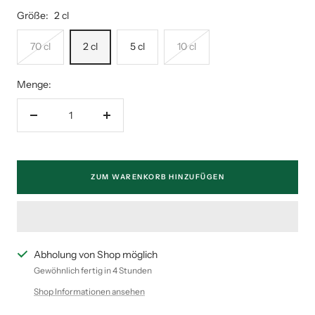
Größe:
2 cl
70 cl
2 cl
5 cl
10 cl
Menge:
Menge
Menge
verringern
erhöhen
ZUM WARENKORB HINZUFÜGEN
Abholung von Shop möglich
Gewöhnlich fertig in 4 Stunden
Shop Informationen ansehen