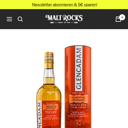
Direkt
Newsletter abonnieren & 5€ sparen!
zum
Inhalt
MALT
0
Navigation
ROCKS