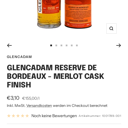
Zoom
Zur
Zur
Zur
Zur
Zur
Zur
Slide
Slide
Slide
Slide
Slide
Slide
GLENCADAM
1
2
3
4
5
6
GLENCADAM RESERVE DE
gehen
gehen
gehen
gehen
gehen
gehen
BORDEAUX - MERLOT CASK
FINISH
Angebotspreis
€3,10
€155,00
/
l
Inkl. MwSt.
Versandkosten
werden im Checkout berechnet
Noch keine Bewertungen
Artikelnummer:
1001789-001