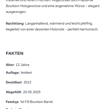
Karamell und reifen Früchten. Abgerundet durch dezente
Bourbon-Holzgewürze und eine angenehme Würze – elegant
ausgewogen.
Nachklang
: Langanhaltend, wärmend und leicht pfeffrig,
begleitet von einer dezenten Holznote – perfekt harmonisch.
FAKTEN
Alter: 
12 Jahre
Auflage: 
limitiert
Destilliert
: 2012
Abgefüllt
: 20.05.2025
Fasstyp
:
1st Fill Bourbon Barrel