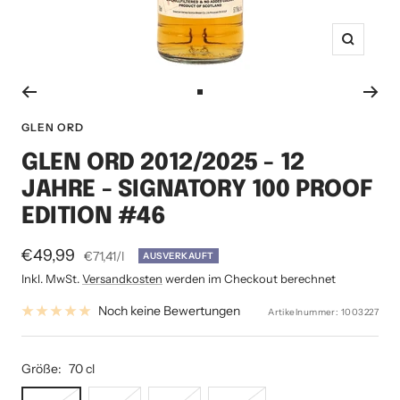
Zoom
Zur
Slide
GLEN ORD
1
GLEN ORD 2012/2025 - 12
gehen
JAHRE - SIGNATORY 100 PROOF
EDITION #46
Angebotspreis
€49,99
€71,41
/
l
AUSVERKAUFT
Inkl. MwSt.
Versandkosten
werden im Checkout berechnet
Noch keine Bewertungen
Artikelnummer:
1003227
Größe:
70 cl