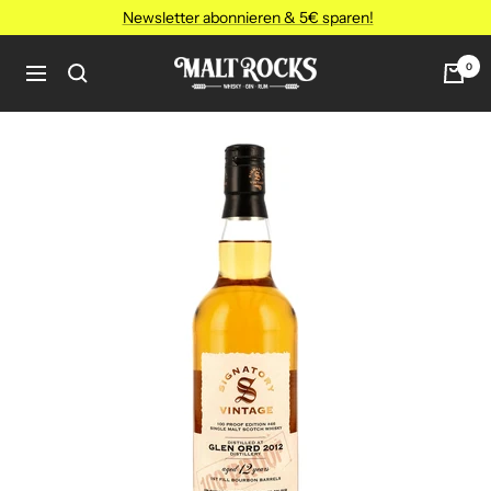
Direkt
Newsletter abonnieren & 5€ sparen!
zum
Inhalt
MALT
0
Navigation
ROCKS