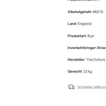
Alkoholgehalt:
48,0 %
Land
: England
Produktart
: Rye
Inverkehrbringer /Ansc
Hersteller
:
The Oxford A
Gewicht
: 1,3 kg
Schnelle Lieferu