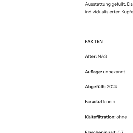
Ausstattung gefüllt. Da
individualisierten Kupf
FAKTEN
Alter:
NAS
Auflage:
unbekannt
Abgefüllt
: 2024
Farbstoff:
nein
Kältefiltration:
ohne
Flascheninhalt:
0,7 l