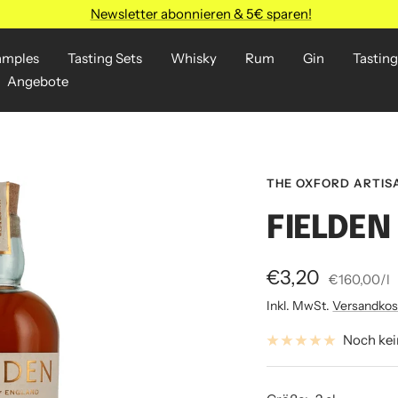
Newsletter abonnieren & 5€ sparen!
amples
Tasting Sets
Whisky
Rum
Gin
Tasting
Angebote
THE OXFORD ARTISA
FIELDEN
Angebotspreis
€3,20
€160,00
/
l
Inkl. MwSt.
Versandkos
Noch ke