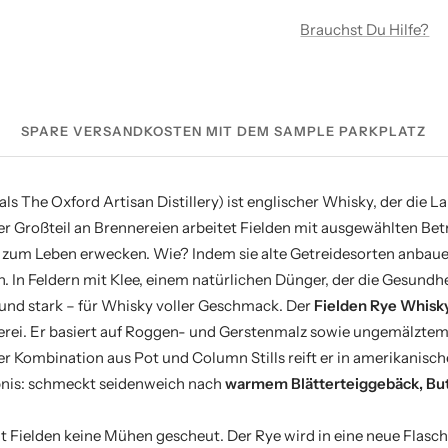
Brauchst Du Hilfe?
SPARE VERSANDKOSTEN MIT DEM SAMPLE PARKPLATZ
als The Oxford Artisan Distillery) ist englischer Whisky, der die L
der Großteil an Brennereien arbeitet Fielden mit ausgewählten Be
 zum Leben erwecken. Wie? Indem sie alte Getreidesorten anbauen
In Feldern mit Klee, einem natürlichen Dünger, der die Gesundhe
 und stark – für Whisky voller Geschmack.
Der
Fielden Rye Whisk
erei. Er basiert auf Roggen- und Gerstenmalz sowie ungemälzte
ner Kombination aus Pot und Column Stills reift er in amerikanisc
bnis: schmeckt seidenweich nach
warmem Blätterteiggebäck, But
at Fielden keine Mühen gescheut. Der Rye wird in eine neue Flasc