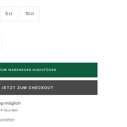
5 cl
10 cl
enge
höhen
ZUM WARENKORB HINZUFÜGEN
JETZT ZUM CHECKOUT
op möglich
n 4 Stunden
 ansehen