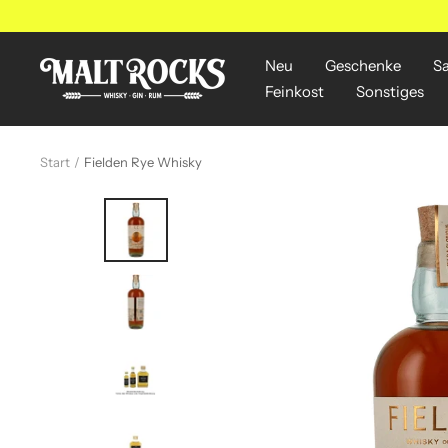
Direkt
zum
Inhalt
Neu
Geschenke
S
MALT
Feinkost
Sonstiges
ROCKS
Start
Fielden Rye Whisky