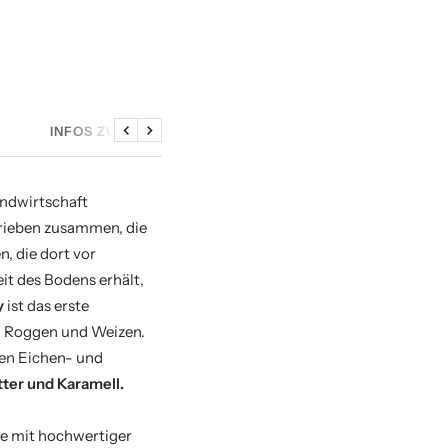
INFOS ZU DEN SAMPLES
Zurück
Weiter
andwirtschaft
trieben zusammen, die
, die dort vor
it des Bodens erhält,
y
ist das erste
m Roggen und Weizen.
hen Eichen- und
ter und Karamell.
he mit hochwertiger