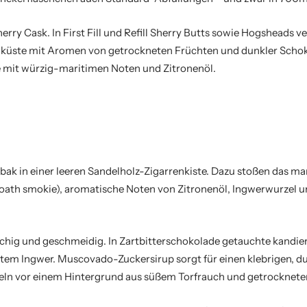
erry Cask. In First Fill und Refill Sherry Butts sowie Hogsheads v
dküste mit Aromen von getrockneten Früchten und dunkler Schoko
 mit würzig-maritimen Noten und Zitronenöl.
abak in einer leeren Sandelholz-Zigarrenkiste. Dazu stoßen das 
oath smokie), aromatische Noten von Zitronenöl, Ingwerwurzel u
uchig und geschmeidig. In Zartbitterschokolade getauchte kandi
tem Ingwer. Muscovado-Zuckersirup sorgt für einen klebrigen, d
ln vor einem Hintergrund aus süßem Torfrauch und getrocknete