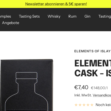
Newsletter abonnieren & 5€ sparen!
amples
Tasting Sets
Whisky
Rum
Gin
Tasting
Angebote
ELEMENTS OF ISLAY
ELEMENT
CASK - 
Angebotspreis
€7,40
€148,00
/
l
Inkl. MwSt.
Versandkos
Noch ke