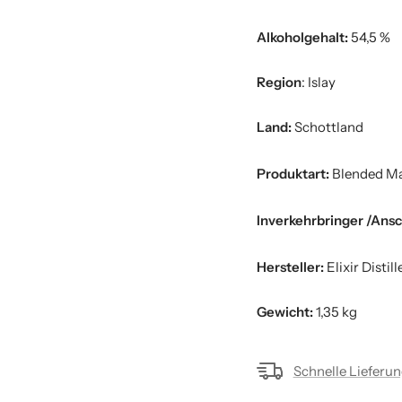
Alkoholgehalt:
54,5 %
Region
: Islay
Land:
Schottland
Produktart:
Blended Ma
Inverkehrbringer /Ansc
Hersteller:
Elixir Distill
Gewicht:
1,35 kg
Schnelle Lieferu