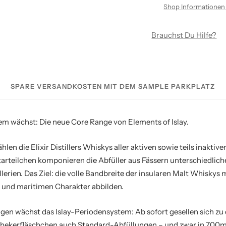
Shop Informationen
Brauchst Du Hilfe?
SPARE VERSANDKOSTEN MIT DEM SAMPLE PARKPLATZ
em wächst: Die neue Core Range von Elements of Islay.
hlen die Elixir Distillers Whiskys aller aktiven sowie teils inaktiv
arteilchen komponieren die Abfüller aus Fässern unterschiedlich
lerien. Das Ziel: die volle Bandbreite der insularen Malt Whiskys 
n und maritimen Charakter abbilden.
en wächst das Islay-Periodensystem: Ab sofort gesellen sich zu 
thekerfläschchen auch Standard-Abfüllungen – und zwar in 700m