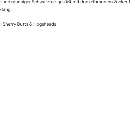
ee und rauchiger Schwarztee, gesüßt mit dunkelbraunem Zucker. La
klang.
efill Sherry Butts & Hogsheads