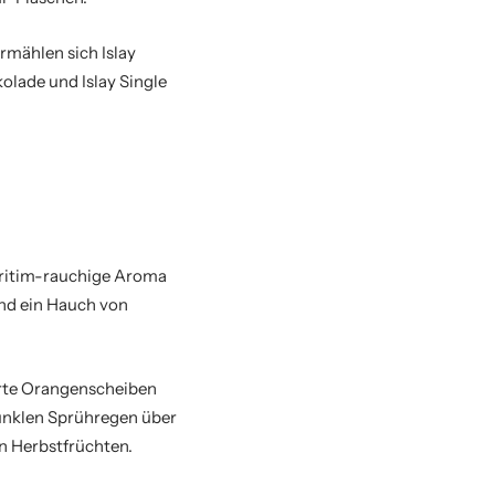
ermählen sich Islay
lade und Islay Single
maritim-rauchige Aroma
nd ein Hauch von
erte Orangenscheiben
unklen Sprühregen über
n Herbstfrüchten.