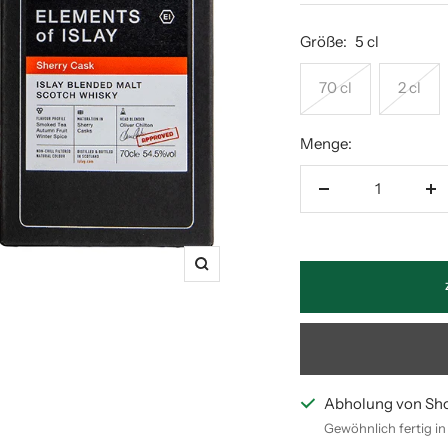
Größe:
5 cl
70 cl
2 cl
Menge:
Menge
M
verringern
er
Zoom
Abholung von Sh
Gewöhnlich fertig i