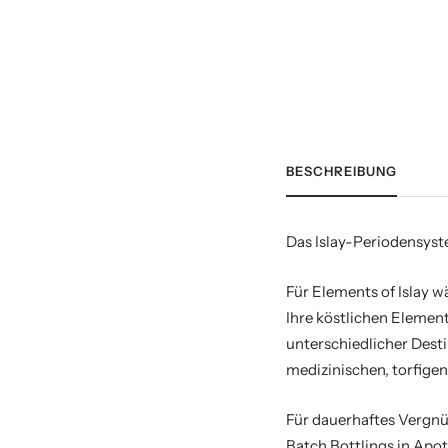
BESCHREIBUNG
Das Islay-Periodensyst
Für Elements of Islay wä
Ihre köstlichen Element
unterschiedlicher Destil
medizinischen, torfige
Für dauerhaftes Vergnüg
Batch Bottlings in Apo