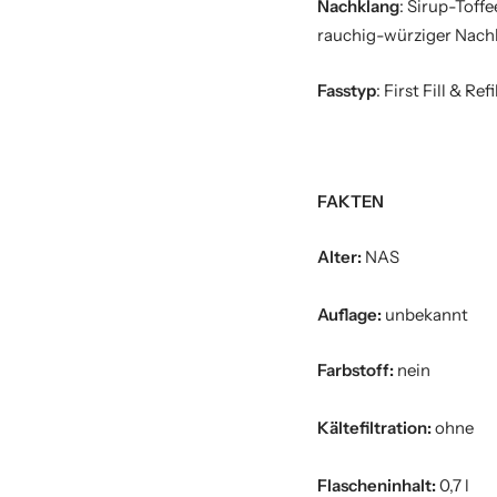
Nachklang
: Sirup-Toff
rauchig-würziger Nach
Fasstyp
: First Fill & R
FAKTEN
Alter:
NAS
Auflage:
unbekannt
Farbstoff:
nein
Kältefiltration:
ohne
Flascheninhalt:
0,7 l