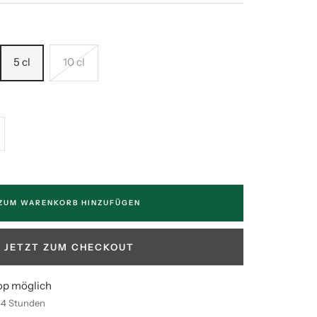
5 cl
10 cl
enge
höhen
ZUM WARENKORB HINZUFÜGEN
JETZT ZUM CHECKOUT
op möglich
n 4 Stunden