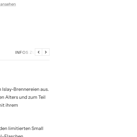
 ansehen
INFOS ZU DEN SAMPLES
Zurück
Weiter
en Islay-Brennereien aus.
en Alters und zum Teil
mit ihrem
den limitierten Small
l-Flaschen.