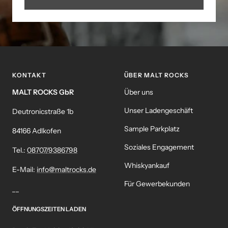
KONTAKT
ÜBER MALT ROCKS
MALT ROCKS GbR
Über uns
Unser Ladengeschäft
Deutronicstraße 1b
Sample Parkplatz
84166 Adlkofen
Soziales Engagement
Tel.:
08707/9386798
Whiskyankauf
E-Mail:
info@maltrocks.de
Für Gewerbekunden
__
ÖFFNUNGSZEITEN LADEN