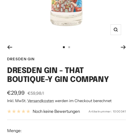
Zoom
Zur
Zur
Slide
Slide
DRESDEN GIN
1
2
DRESDEN GIN - THAT
gehen
gehen
BOUTIQUE-Y GIN COMPANY
Angebotspreis
€29,99
€59,98
/
l
Inkl. MwSt.
Versandkosten
werden im Checkout berechnet
Noch keine Bewertungen
Artikelnummer:
1000341
Menge: