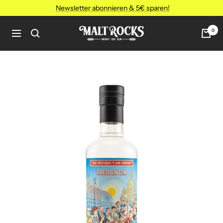
Direkt
Newsletter abonnieren & 5€ sparen!
zum
Inhalt
MALT
0
Navigation
ROCKS