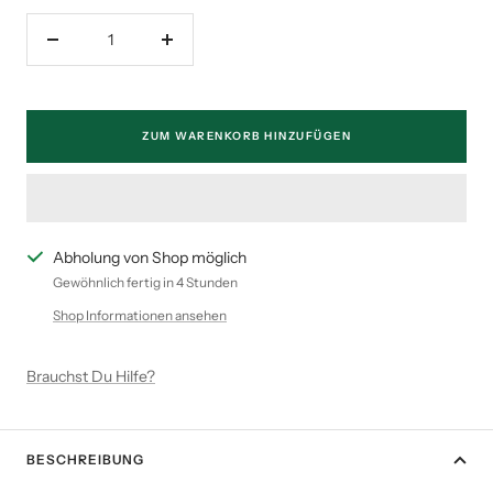
Menge
Menge
verringern
erhöhen
ZUM WARENKORB HINZUFÜGEN
Abholung von Shop möglich
Gewöhnlich fertig in 4 Stunden
Shop Informationen ansehen
Brauchst Du Hilfe?
BESCHREIBUNG