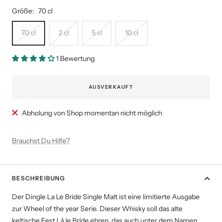
Größe:
70 cl
70 cl
2 cl
5 cl
10 cl
1 Bewertung
AUSVERKAUFT
Abholung von Shop momentan nicht möglich
Brauchst Du Hilfe?
BESCHREIBUNG
Der Dingle La Le Bride Single Malt ist eine limitierte Ausgabe
zur Wheel of the year Serie. Dieser Whisky soll das alte
keltische Fest Lá le Bríde ehren, das auch unter dem Namen