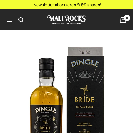
Direkt
Newsletter abonnieren & 5€ sparen!
zum
Inhalt
MALT
0
Navigation
ROCKS