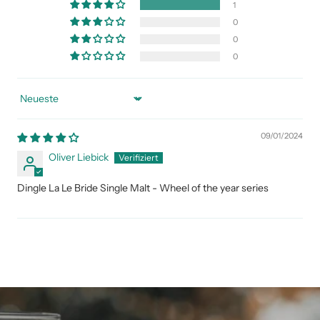
1
0
0
0
Sort by
09/01/2024
Oliver Liebick
Dingle La Le Bride Single Malt - Wheel of the year series