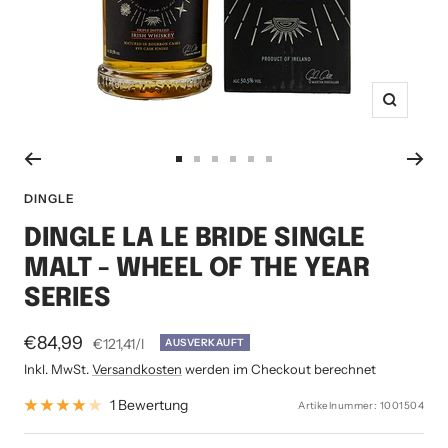
Zoom
Zur
Zur
Zur
Zur
Zur
Zur
Slide
Slide
Slide
Slide
Slide
Slide
DINGLE
1
2
3
4
5
6
DINGLE LA LE BRIDE SINGLE
gehen
gehen
gehen
gehen
gehen
gehen
MALT - WHEEL OF THE YEAR
SERIES
Angebotspreis
€84,99
€121,41
/
l
AUSVERKAUFT
Inkl. MwSt.
Versandkosten
werden im Checkout berechnet
1 Bewertung
Artikelnummer:
1001504