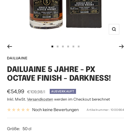
Zoom
Zur
Zur
Zur
Zur
Zur
Zur
Slide
Slide
Slide
Slide
Slide
Slide
DAILUAINE
1
2
3
4
5
6
DAILUAINE 5 JAHRE - PX
gehen
gehen
gehen
gehen
gehen
gehen
OCTAVE FINISH - DARKNESS!
Angebotspreis
€54,99
€109,98
/
l
AUSVERKAUFT
Inkl. MwSt.
Versandkosten
werden im Checkout berechnet
Noch keine Bewertungen
Artikelnummer:
1000664
Größe:
50 cl