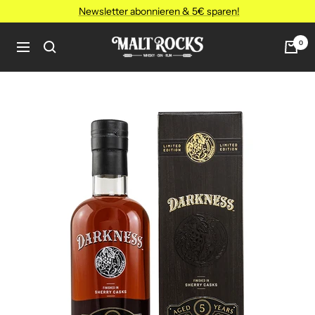
Direkt
Newsletter abonnieren & 5€ sparen!
zum
Inhalt
MALT
0
Navigation
ROCKS