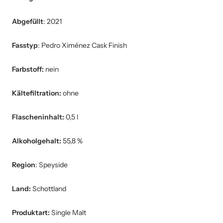
Abgefüllt
: 2021
Fasstyp
: Pedro Ximénez Cask Finish
Farbstoff:
nein
Kältefiltration:
ohne
Flascheninhalt:
0,5 l
Alkoholgehalt:
55,8 %
Region
: Speyside
Land:
Schottland
Produktart:
Single Malt