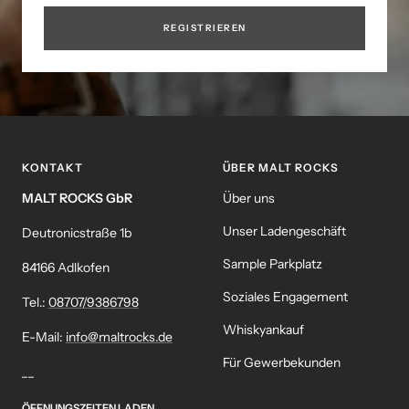
REGISTRIEREN
KONTAKT
ÜBER MALT ROCKS
MALT ROCKS GbR
Über uns
Unser Ladengeschäft
Deutronicstraße 1b
Sample Parkplatz
84166 Adlkofen
Soziales Engagement
Tel.:
08707/9386798
Whiskyankauf
E-Mail:
info@maltrocks.de
Für Gewerbekunden
__
ÖFFNUNGSZEITEN LADEN