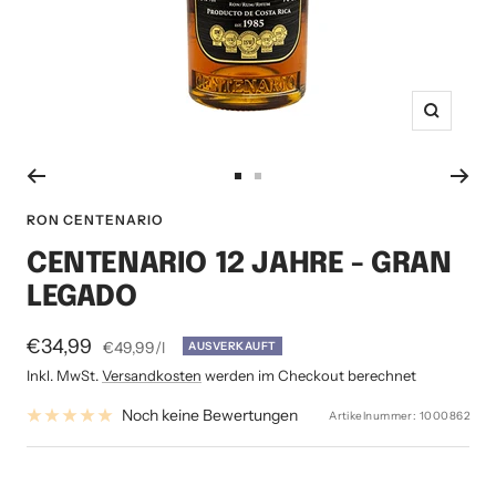
Zoom
Zur
Zur
Slide
Slide
RON CENTENARIO
1
2
CENTENARIO 12 JAHRE - GRAN
gehen
gehen
LEGADO
Angebotspreis
€34,99
€49,99
/
l
AUSVERKAUFT
Inkl. MwSt.
Versandkosten
werden im Checkout berechnet
Noch keine Bewertungen
Artikelnummer:
1000862