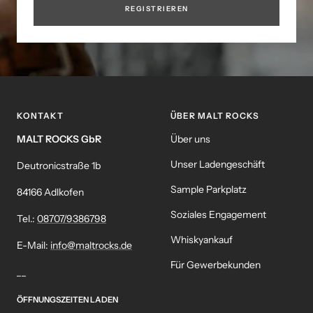
REGISTRIEREN
KONTAKT
ÜBER MALT ROCKS
MALT ROCKS GbR
Über uns
Unser Ladengeschäft
Deutronicstraße 1b
Sample Parkplatz
84166 Adlkofen
Soziales Engagement
Tel.:
08707/9386798
Whiskyankauf
E-Mail:
info@maltrocks.de
Für Gewerbekunden
__
ÖFFNUNGSZEITEN LADEN