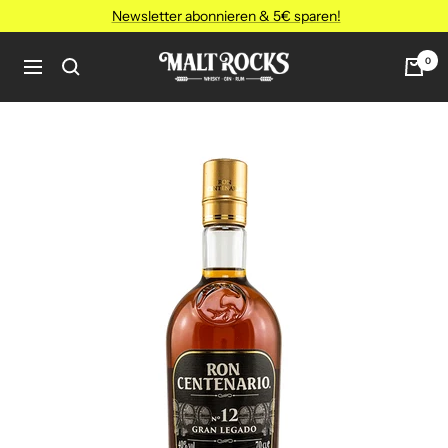
Direkt
Newsletter abonnieren & 5€ sparen!
zum
Inhalt
MALT
0
Navigation
ROCKS