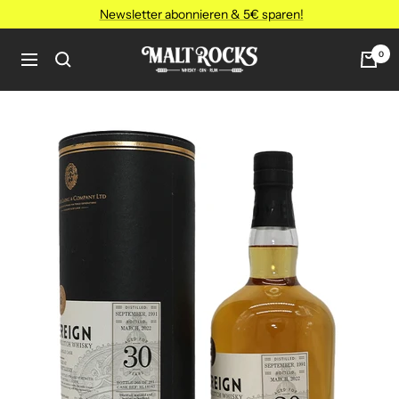
Direkt
Newsletter abonnieren & 5€ sparen!
zum
Inhalt
MALT
0
Navigation
ROCKS