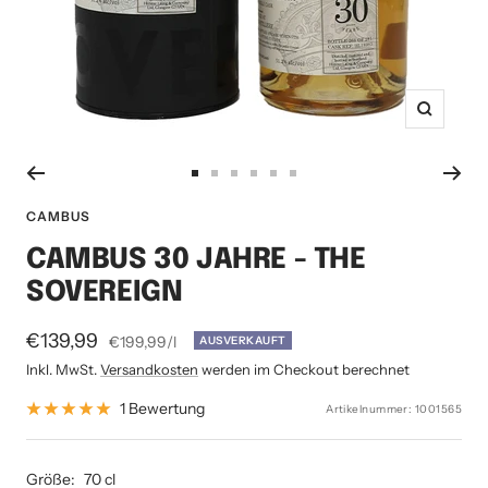
Zoom
Zur
Zur
Zur
Zur
Zur
Zur
Slide
Slide
Slide
Slide
Slide
Slide
CAMBUS
1
2
3
4
5
6
CAMBUS 30 JAHRE - THE
gehen
gehen
gehen
gehen
gehen
gehen
SOVEREIGN
Angebotspreis
€139,99
€199,99
/
l
AUSVERKAUFT
Inkl. MwSt.
Versandkosten
werden im Checkout berechnet
1 Bewertung
Artikelnummer:
1001565
Größe:
70 cl