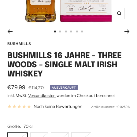
Zoom
Zur
Zur
Zur
Zur
Zur
Zur
Slide
Slide
Slide
Slide
Slide
Slide
BUSHMILLS
1
2
3
4
5
6
BUSHMILLS 16 JAHRE - THREE
gehen
gehen
gehen
gehen
gehen
gehen
WOODS - SINGLE MALT IRISH
WHISKEY
Angebotspreis
€79,99
€114,27
/
l
AUSVERKAUFT
Inkl. MwSt.
Versandkosten
werden im Checkout berechnet
Noch keine Bewertungen
Artikelnummer:
1002596
Größe:
70 cl