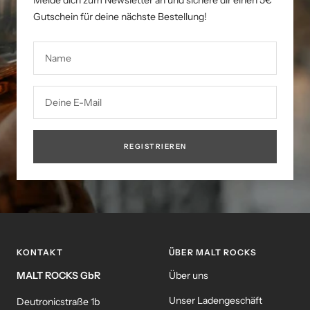
Melde dich zum Newsletter an und sichere dir einen 5€
Gutschein für deine nächste Bestellung!
Name
Deine E-Mail
REGISTRIEREN
KONTAKT
ÜBER MALT ROCKS
MALT ROCKS GbR
Über uns
Unser Ladengeschäft
Deutronicstraße 1b