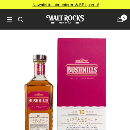
Direkt
Newsletter abonnieren & 5€ sparen!
zum
Inhalt
MALT
0
Navigation
ROCKS