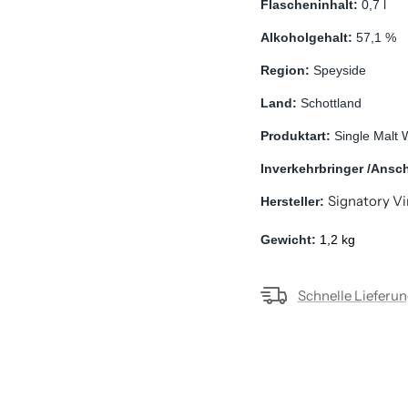
Flascheninhalt: 
0,7 l
Alkoholgehalt: 
57,1 %
Region: 
Speyside
Land: 
Schottland
Produktart: 
Single Malt 
Inverkehrbringer /Anschr
Signatory V
Hersteller: 
Gewicht: 
1,2 kg
Schnelle Lieferu