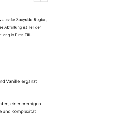
Zurück
Weiter
ky aus der Speyside-Region,
e Abfüllung ist Teil der
lang in First-Fill-
nd Vanille, ergänzt
hten, einer cremigen
fe und Komplexität