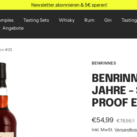
Newsletter abonnieren & 5€ sparen!
amples
Tasting Sets
Whisky
Rum
Gin
Tasting
Angebote
ion #33
BENRINNES
BENRINN
JAHRE -
PROOF E
Angebotspreis
€54,99
€78,56
/
l
Inkl. MwSt.
Versandkos