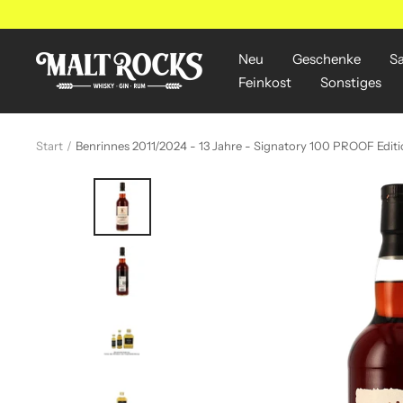
Direkt
zum
Inhalt
Neu
Geschenke
S
MALT
Feinkost
Sonstiges
ROCKS
Start
Benrinnes 2011/2024 - 13 Jahre - Signatory 100 PROOF Edit