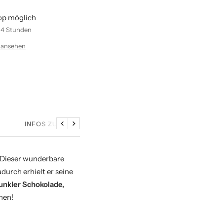
op möglich
n 4 Stunden
 ansehen
INFOS ZU DEN SAMPLES
Zurück
Weiter
. Dieser wunderbare
durch erhielt er seine
unkler Schokolade,
hen!