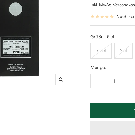
Inkl. MwSt.
Versandkos
Noch ke
Größe:
5 cl
70 cl
2 cl
Menge:
Zoom
Menge
M
verringern
er