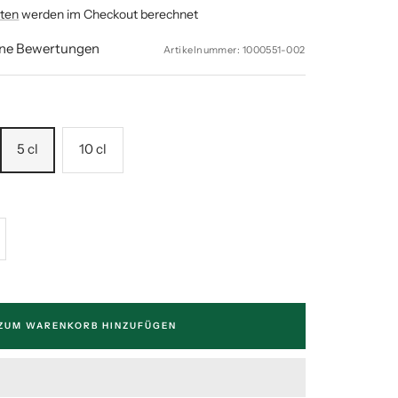
ten
werden im Checkout berechnet
ine Bewertungen
Artikelnummer:
1000551-002
5 cl
10 cl
enge
höhen
ZUM WARENKORB HINZUFÜGEN