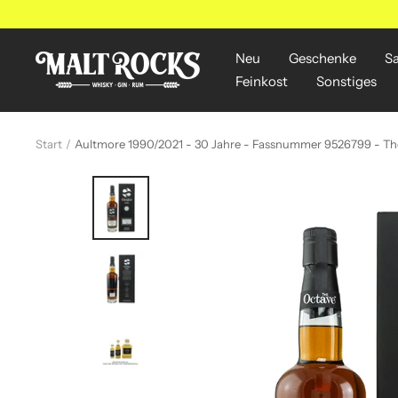
Direkt
zum
Inhalt
Neu
Geschenke
S
MALT
Feinkost
Sonstiges
ROCKS
Start
Aultmore 1990/2021 - 30 Jahre - Fassnummer 9526799 - T