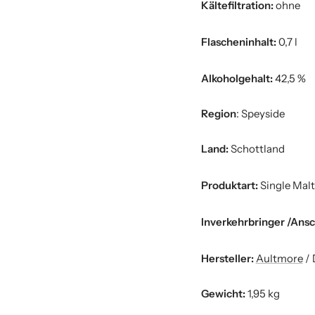
Kältefiltration:
ohne
Flascheninhalt:
0,7 l
Alkoholgehalt:
42,5 %
Region
: Speyside
Land:
Schottland
Produktart:
Single Malt
Inverkehrbringer /Ansc
Hersteller:
Aultmore
/ 
Gewicht:
1,95 kg