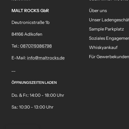
MALT ROCKS GbR
Über uns
Unser Ladengeschä
Deutronicstraße 1b
Sample Parkplatz
84166 Adlkofen
Soziales Engageme
Tel.:
08707/9386798
Whiskyankauf
Für Gewerbekunde
E-Mail:
info@maltrocks.de
__
ÖFFNUNGSZEITEN LADEN
Do. & Fr.: 14:00 - 18:00 Uhr
Sa.: 10:30 - 13:00 Uhr
MALT ROCKS