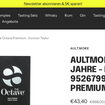
Newsletter abonnieren & 5€ sparen!
amples
Tasting Sets
Whisky
Rum
Gin
Tasting
Angebote
he Octave Premium -Duncan Taylor
AULTMORE
AULTMOR
JAHRE 
9526799
PREMIU
Angebotspreis
€43,40
€868,00