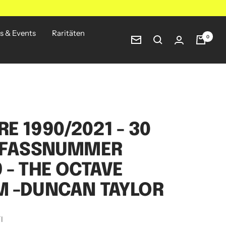
s & Events
Raritäten
0
Newsletter
E 1990/2021 - 30
- FASSNUMMER
 - THE OCTAVE
M -DUNCAN TAYLOR
/
l