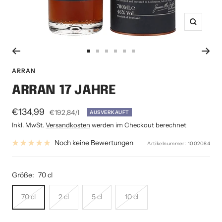
Zoom
Zur
Zur
Zur
Zur
Zur
Zur
Slide
Slide
Slide
Slide
Slide
Slide
ARRAN
1
2
3
4
5
6
ARRAN 17 JAHRE
gehen
gehen
gehen
gehen
gehen
gehen
Angebotspreis
€134,99
€192,84
/
l
AUSVERKAUFT
Inkl. MwSt.
Versandkosten
werden im Checkout berechnet
Noch keine Bewertungen
Artikelnummer:
1002084
Größe:
70 cl
70 cl
2 cl
5 cl
10 cl