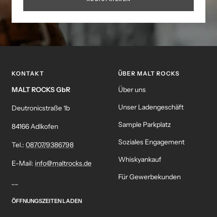
KONTAKT
ÜBER MALT ROCKS
MALT ROCKS GbR
Über uns
Unser Ladengeschäft
Deutronicstraße 1b
Sample Parkplatz
84166 Adlkofen
Soziales Engagement
Tel.:
08707/9386798
Whiskyankauf
E-Mail:
info@maltrocks.de
Für Gewerbekunden
__
ÖFFNUNGSZEITEN LADEN