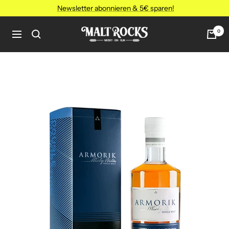
Direkt
Newsletter abonnieren & 5€ sparen!
zum
Inhalt
MALT
0
Navigation
ROCKS