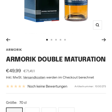
Zoom
Zur
Zur
Zur
Zur
Zur
Slide
Slide
Slide
Slide
Slide
ARMORIK
1
2
3
4
5
ARMORIK DOUBLE MATURATION
gehen
gehen
gehen
gehen
gehen
Angebotspreis
€49,99
€71,41
/
l
Inkl. MwSt.
Versandkosten
werden im Checkout berechnet
Noch keine Bewertungen
Artikelnummer:
1000275
Größe:
70 cl