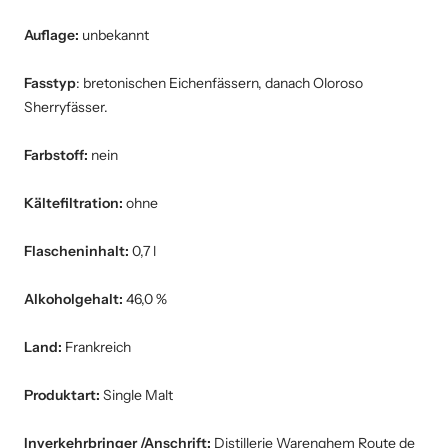
Auflage:
unbekannt
Fasstyp
: bretonischen Eichenfässern, danach Oloroso
Sherryfässer.
Farbstoff:
nein
Kältefiltration:
ohne
Flascheninhalt:
0,7 l
Alkoholgehalt:
46,0 %
Land:
Frankreich
Produktart:
Single Malt
Inverkehrbringer /Anschrift:
Distillerie Warenghem Route de