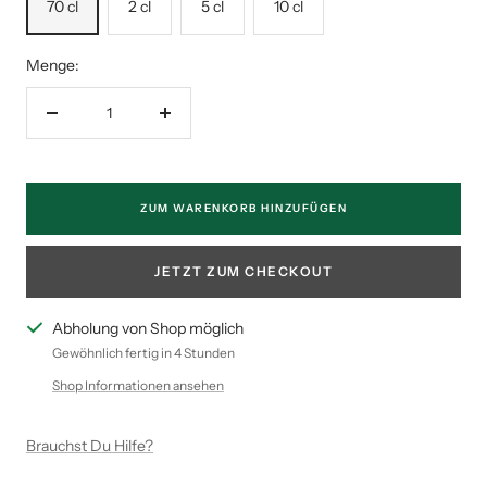
70 cl
2 cl
5 cl
10 cl
Menge:
Menge
Menge
verringern
erhöhen
ZUM WARENKORB HINZUFÜGEN
JETZT ZUM CHECKOUT
Abholung von Shop möglich
Gewöhnlich fertig in 4 Stunden
Shop Informationen ansehen
Brauchst Du Hilfe?