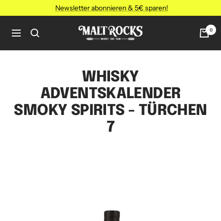
Direkt
Newsletter abonnieren & 5€ sparen!
zum
Inhalt
MALT
0
Navigation
ROCKS
WHISKY
ADVENTSKALENDER
SMOKY SPIRITS - TÜRCHEN
7