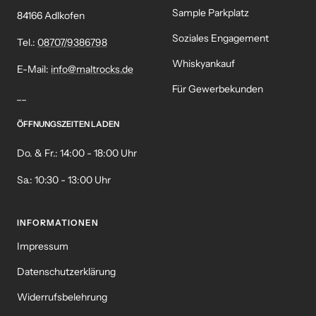
Sample Parkplatz
84166 Adlkofen
Soziales Engagement
Tel.:
08707/9386798
Whiskyankauf
E-Mail:
info@maltrocks.de
Für Gewerbekunden
__
ÖFFNUNGSZEITEN LADEN
Do. & Fr.: 14:00 - 18:00 Uhr
Sa.: 10:30 - 13:00 Uhr
INFORMATIONEN
Impressum
Datenschutzerklärung
Widerrufsbelehrung