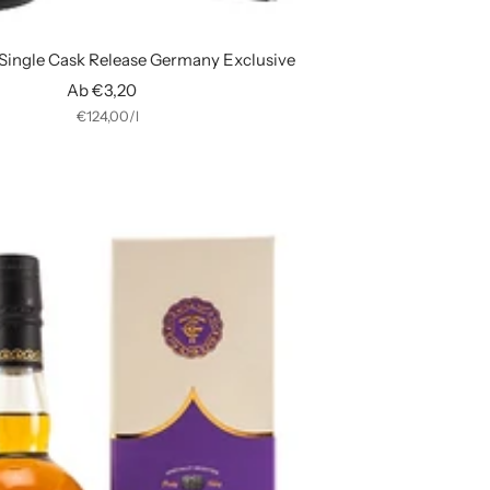
Single Cask Release Germany Exclusive
Angebotspreis
Ab €3,20
€124,00
/
l