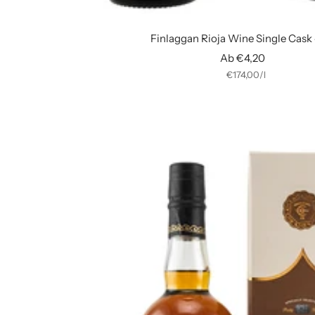
Finlaggan Rioja Wine Single Cas
Angebotspreis
Ab €4,20
€174,00
/
l