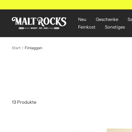
Direkt
zum
Inhalt
Neu
Geschenke
S
MALT
Feinkost
Sonstiges
ROCKS
Start
Finlaggan
13 Produkte