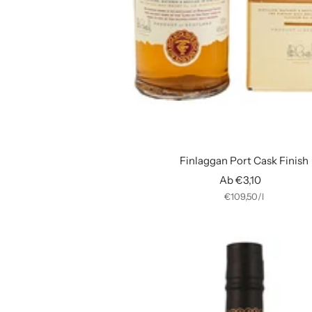
Finlaggan Port Cask Finish
Angebotspreis
Ab €3,10
€109,50
/
l