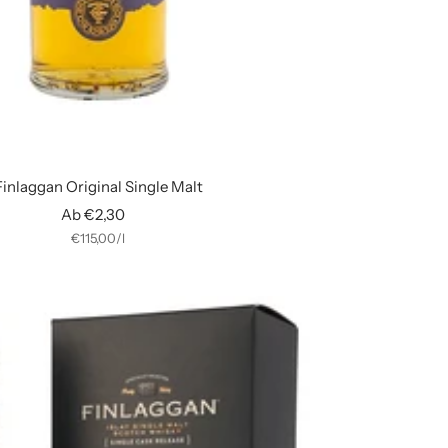
Finlaggan Original Single Malt
Angebotspreis
Ab €2,30
€115,00
/
l