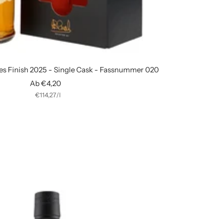
es Finish 2025 - Single Cask - Fassnummer 020
Angebotspreis
Ab €4,20
€114,27
/
l